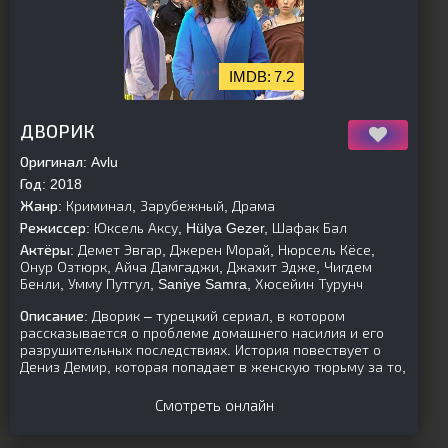
7.2
[is-parent]
[/is-parent]
ДВОРИК
Оригинал:
Avlu
Год:
2018
Жанр:
Криминал, Зарубежный, Драма
Режиссер:
Юксель Аксу, Hülya Gezer, Шафак Бал
Актёры:
Демет Эвгар, Джерен Морай, Нюрсель Кёсе,
Онур Озтюрк, Айча Дамгаджи, Джахит Эдже, Чигдем
Бенли, Умму Путгул, Saniye Samra, Хюсейин Турунч
Описание:
Дворик – турецкий сериал, в котором
рассказывается о проблеме домашнего насилия и его
разрушительных последствиях. История повествует о
Дениз Демир, которая попадает в женскую тюрьму за то,
Смотреть онлайн