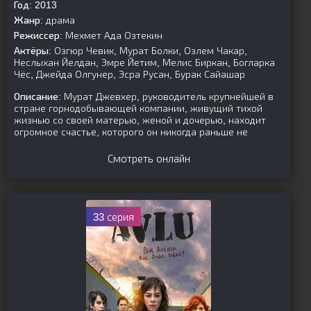
Год:
2013
Жанр:
драма
Режиссер:
Мехмет Ада Озтекин
Актёры:
Озгюр Чевик, Мурат Болки, Озлем Чакар,
Неслыхан Йелдан, Эмре Йетим, Мелис Биркан, Богларка
Чёс, Джейда Олгунер, Эсра Русан, Бурак Сайашар
Описание:
Мурат Джевхер, руководитель крупнейшей в
стране горнодобывающей компании, живущий тихой
жизнью со своей матерью, женой и дочерью, находит
огромное счастье, которого он никогда раньше не
Смотреть онлайн
33 серия