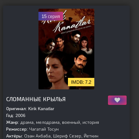
15 серия
7.2
[is-parent]
[/is-parent]
СЛОМАННЫЕ КРЫЛЬЯ
Оригинал:
Kirik Kanatlar
Год:
2006
Жанр:
драма, мелодрама, военный, история
Режиссер:
Чагатай Тосун
Актёры:
Озан Акбаба, Шериф Сезер, Йеткин