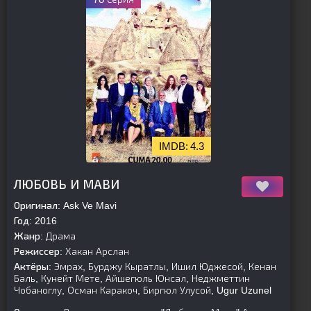
4.3
[is-parent]
[/is-parent]
ЛЮБОВЬ И МАВИ
Оригинал:
Ask Ve Mavi
Год:
2016
Жанр:
Драма
Режиссер:
Хакан Арслан
Актёры:
Эмрах, Бурджу Кыратлы, Ишил Юджесой, Кенан
Баль, Кунейт Мете, Айшегюль Юнсал, Неджметтин
Чобаноглу, Осман Каракоч, Биргюл Улусой, Ugur Uzunel