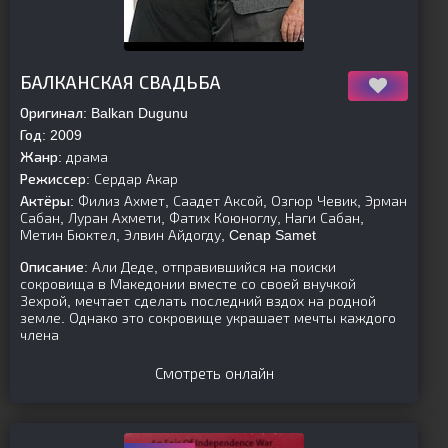
[is-parent]
[/is-parent]
БАЛКАНСКАЯ СВАДЬБА
Оригинал:
Balkan Dugunu
Год:
2009
Жанр:
драма
Режиссер:
Сердар Акар
Актёры:
Филиз Ахмет, Саадет Аксой, Озгюр Чевик, Эрман
Сабан, Луран Ахмети, Фатих Коюноглу, Наги Сабан,
Метин Бюктел, Элвин Айдогду, Cenap Samet
Описание:
Али Деде, отправившийся на поиски
сокровища в Македонии вместе со своей внучкой
Зехрой, мечтает сделать последний вздох на родной
земле. Однако это сокровище украшает мечты каждого
члена
Смотреть онлайн