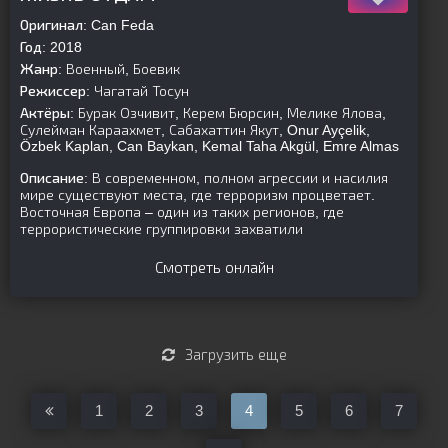
Оригинал:
Can Feda
Год:
2018
Жанр:
Военный, Боевик
Режиссер:
Чагатай Тосун
Актёры:
Бурак Озчивит, Керем Бюрсин, Мелике Ялова,
Сулейман Караахмет, Сабахаттин Якут, Onur Ayçelik,
Özbek Kaplan, Can Baykan, Kemal Taha Akgül, Emre Almas
Описание:
В современном, полном агрессии и насилия
мире существуют места, где терроризм процветает.
Восточная Европа – один из таких регионов, где
террористические группировки захватили
Смотреть онлайн
Загрузить еще
1
2
3
4
5
6
7