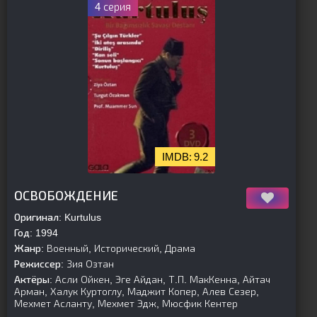
4 серия
9.2
[is-parent]
[/is-parent]
ОСВОБОЖДЕНИЕ
Оригинал:
Kurtulus
Год:
1994
Жанр:
Военный, Исторический, Драма
Режиссер:
Зия Озтан
Актёры:
Асли Ойкен, Эге Айдан, Т.П. МакКенна, Айтач
Арман, Халук Куртоглу, Маджит Копер, Алев Сезер,
Мехмет Асланту, Мехмет Эдж, Мюсфик Кентер