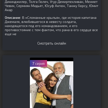
Дикинджилер, Толга Гюлеч, Угур Демирпехливан, Мехмет
Чевик, Сермиян Мидьят, Юсуф Акгюн, Танжу Гюрсу, Юмит
Акар
Описание:
В «Сломанные крылья», где история капитана
Джемаля, влюбившегося в невесту солдата,
находящегося под его командованием, и его
противостояние с тем фактом, что рана в его сердце все
еще не
Смотреть онлайн
7 серия