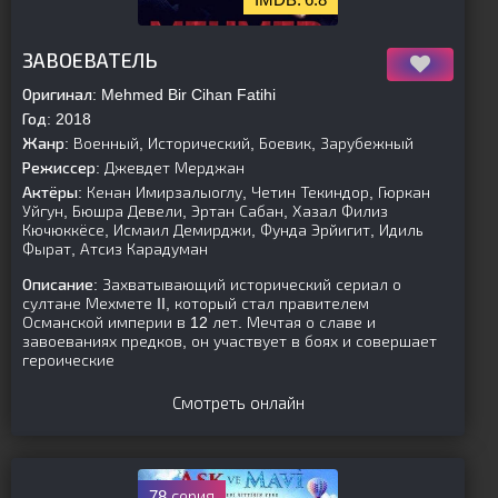
[is-parent]
[/is-parent]
ЗАВОЕВАТЕЛЬ
Оригинал:
Mehmed Bir Cihan Fatihi
Год:
2018
Жанр:
Военный, Исторический, Боевик, Зарубежный
Режиссер:
Джевдет Мерджан
Актёры:
Кенан Имирзалыоглу, Четин Текиндор, Гюркан
Уйгун, Бюшра Девели, Эртан Сабан, Хазал Филиз
Кючюккёсе, Исмаил Демирджи, Фунда Эрйигит, Идиль
Фырат, Атсиз Карадуман
Описание:
Захватывающий исторический сериал о
султане Мехмете II, который стал правителем
Османской империи в 12 лет. Мечтая о славе и
завоеваниях предков, он участвует в боях и совершает
героические
Смотреть онлайн
78 серия