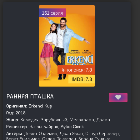
161 серия
7.8
7.3
[is-parent]
[/is-parent]
РАННЯЯ ПТАШКА
Оригинал:
Erkenci Kuş
Год:
2018
Жанр:
Комедия, Зарубежный, Мелодрама, Драма
Режиссер:
Чагры Байрак, Aytac Cicek
Актёры:
Демет Оздемир, Джан Яман, Ознур Серчелер,
Берат Енильмез, Озлем Токаслан, Биранд Тунджа,