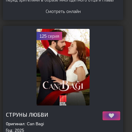
перед зрителями в образе многодетного отца и главы
Смотреть онлайн
125 серия
[is-parent]
[/is-parent]
СТРУНЫ ЛЮБВИ
Оригинал:
Can Bagi
Год:
2025