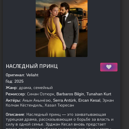
[is-parent]
[/is-parent]
НАСЛЕДНЫЙ ПРИНЦ
Оригинал:
Veliaht
Год:
2025
Жанр:
драма, семейный
Режиссер:
Синан Озтюрк, Barbaros Bilgin, Tunahan Kurt
Актёры:
Акын Акынёзю, Serra Arıtürk, Ercan Kesal, Эркан
Колчак Кёстендиль, Хазал Тюресан
Описание:
Наследный принц — это захватывающая
турецкая драма, рассказывающая о борьбе за власть и
силу в одной семье. Эрджан Кесал вновь предстает