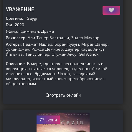
[is-parent]
[/is-parent]
УВАЖЕНИЕ
Оригинал:
Saygi
Год:
2020
Жанр:
Криминал, Драма
Режиссер:
Али Танер Балтаджи, Эндер Михлар
Актёры:
Неджат Ишлер, Боран Кузум, Мирай Данер,
Эркан Джан, Рожда Демирер, Zeynep Kaçar, Айкут
Йильмаз, Тансу Бичер, Огужан Аксу, Gül Altinok
Описание:
В мире, где царят несправедливость и
коррупция, появляется человек, наделенный силой
изменить все. Эрджумент Чозер, загадочный
миллиардер, известный своим пренебрежением к
общественным
Смотреть онлайн
77 серия