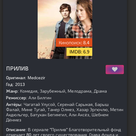
8.4
6.9
[is-parent]
[/is-parent]
ПРИЛИВ
Оригинал:
Medcezir
Год:
2013
Жанр:
Комедия, Зарубежный, Мелодрама, Драма
Режиссер:
Али Билгин
Актёры:
Чагатай Улусой, Серенай Сарыкая, Барыш
Фалай, Мине Тугай, Танер Олмез, Хазар Эргючлю, Метин
Акдюльгер, Батухан Бегимгил, Али Аксёз, Шебнем
Дёнмез
Описание:
В сериале "Прилив" Благотворительный фонд
отмечает 80 лет своего существования. Глава фонда и