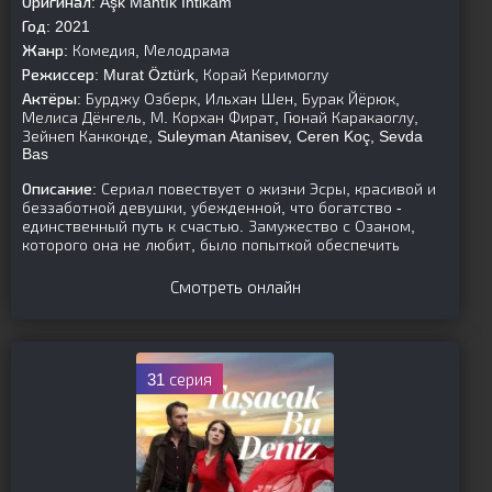
Оригинал:
Aşk Mantık İntikam
Год:
2021
Жанр:
Комедия, Мелодрама
Режиссер:
Murat Öztürk, Корай Керимоглу
Актёры:
Бурджу Озберк, Ильхан Шен, Бурак Йёрюк,
Мелиса Дёнгель, М. Корхан Фират, Гюнай Каракаоглу,
Зейнеп Канконде, Suleyman Atanisev, Ceren Koç, Sevda
Bas
Описание:
Сериал повествует о жизни Эсры, красивой и
беззаботной девушки, убежденной, что богатство -
единственный путь к счастью. Замужество с Озаном,
которого она не любит, было попыткой обеспечить
Смотреть онлайн
31 серия