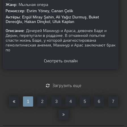
Жанр:
Мыльная опера
Режиссер:
Evrim Yöney, Canan Çelik
Актёры:
Ergül Miray Şahin, Ali Yağız Durmuş, Buket
Dereoğlu, Hakan Dinçkol, Ufuk Kaplan
Описание:
Дочерей Махинур и Араса, девочек Баде и
Дерин, перепутали в роддоме. В отчаянной попытке
спасти жизнь Баде, у которой диагностирована
гемолитическая анемия, Махинур и Арас заключают брак
по
Смотреть онлайн
Загрузить еще
1
2
3
4
5
6
7