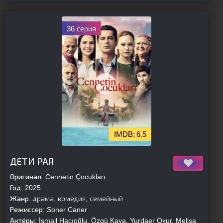
36 серия
6.5
[is-parent]
[/is-parent]
ДЕТИ РАЯ
Оригинал:
Cennetin Çocukları
Год:
2025
Жанр:
драма, комедия, семейный
Режиссер:
Soner Caner
Актёры:
İsmail Hacıoğlu, Özgü Kaya, Yurdaer Okur, Melisa