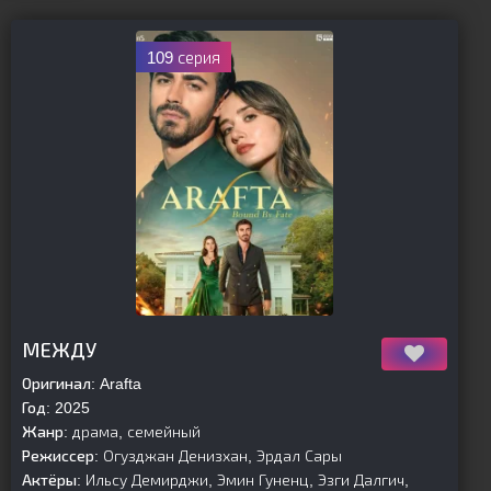
109 серия
[is-parent]
[/is-parent]
МЕЖДУ
Оригинал:
Arafta
Год:
2025
Жанр:
драма, семейный
Режиссер:
Огузджан Денизхан, Эрдал Сары
Актёры:
Ильсу Демирджи, Эмин Гуненц, Эзги Далгич,