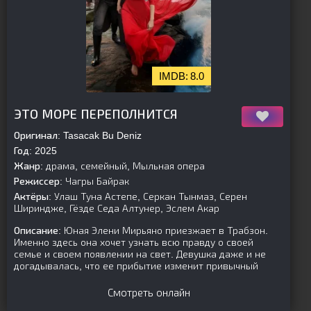
8.0
[is-parent]
[/is-parent]
ЭТО МОРЕ ПЕРЕПОЛНИТСЯ
Оригинал:
Tasacak Bu Deniz
Год:
2025
Жанр:
драма, семейный, Мыльная опера
Режиссер:
Чагры Байрак
Актёры:
Улаш Туна Астепе, Серкан Тынмаз, Серен
Шириндже, Гёзде Седа Алтунер, Эслем Акар
Описание:
Юная Элени Мирьяно приезжает в Трабзон.
Именно здесь она хочет узнать всю правду о своей
семье и своем появлении на свет. Девушка даже и не
догадывалась, что ее прибытие изменит привычный
Смотреть онлайн