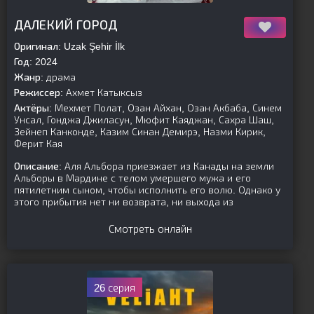
[is-parent]
[/is-parent]
ДАЛЕКИЙ ГОРОД
Оригинал:
Uzak Şehir İlk
Год:
2024
Жанр:
драма
Режиссер:
Ахмет Катыксыз
Актёры:
Мехмет Полат, Озан Айхан, Озан Акбаба, Синем
Унсал, Гонджа Джиласун, Мюфит Каяджан, Сахра Шаш,
Зейнеп Канконде, Казим Синан Демирэ, Назми Кирик,
Ферит Кая
Описание:
Аля Альбора приезжает из Канады на земли
Альборы в Мардине с телом умершего мужа и его
пятилетним сыном, чтобы исполнить его волю. Однако у
этого прибытия нет ни возврата, ни выхода из
Смотреть онлайн
26 серия