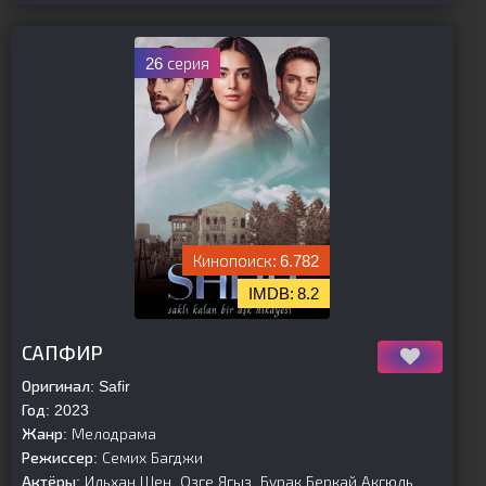
26 серия
6.782
8.2
[is-parent]
[/is-parent]
САПФИР
Оригинал:
Safir
Год:
2023
Жанр:
Мелодрама
Режиссер:
Семих Багджи
Актёры:
Ильхан Шен, Озге Ягыз, Бурак Беркай Акгюль,