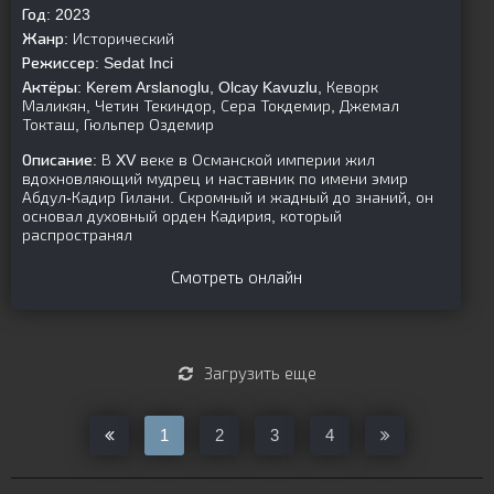
Год:
2023
Жанр:
Исторический
Режиссер:
Sedat Inci
Актёры:
Kerem Arslanoglu, Olcay Kavuzlu, Кеворк
Маликян, Четин Текиндор, Сера Токдемир, Джемал
Токташ, Гюльпер Оздемир
Описание:
В XV веке в Османской империи жил
вдохновляющий мудрец и наставник по имени эмир
Абдул-Кадир Гилани. Скромный и жадный до знаний, он
основал духовный орден Кадирия, который
распространял
Смотреть онлайн
Загрузить еще
1
2
3
4