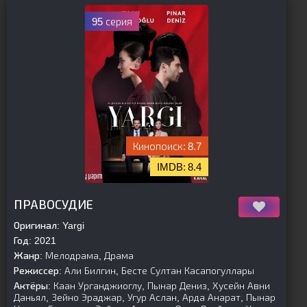
95 серия
8.7
8.4
[is-parent]
[/is-parent]
ПРАВОСУДИЕ
Оригинал:
Yargi
Год:
2021
Жанр:
Мелодрама, Драма
Режиссер:
Али Билгин, Бесте Султан Касапогуллары
Актёры:
Каан Урганджиоглу, Пынар Дениз, Хусейн Авни
Даньял, Зейно Эраджар, Угур Аслан, Арда Анарат, Пынар