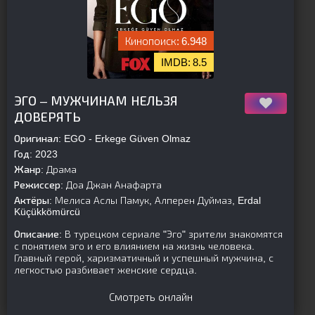
6.948
8.5
[is-parent]
[/is-parent]
ЭГО – МУЖЧИНАМ НЕЛЬЗЯ
ДОВЕРЯТЬ
Оригинал:
EGO - Erkege Güven Olmaz
Год:
2023
Жанр:
Драма
Режиссер:
Доа Джан Анафарта
Актёры:
Мелиса Аслы Памук, Алперен Дуймаз, Erdal
Küçükkömürcü
Описание:
В турецком сериале "Эго" зрители знакомятся
с понятием эго и его влиянием на жизнь человека.
Главный герой, харизматичный и успешный мужчина, с
легкостью разбивает женские сердца.
Смотреть онлайн