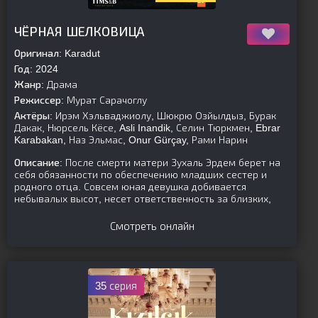
[is-parent]
[/is-parent]
ЧЁРНАЯ ШЕЛКОВИЦА
Оригинал:
Karadut
Год:
2024
Жанр:
Драма
Режиссер:
Мурат Сарачоглу
Актёры:
Ирэм Хэльваджиолу, Шюкрю Озйылдыз, Бурак
Дакак, Нюрсель Кёсе, Asli Inandik, Селин Тюркмен, Ebrar
Karabakan, Наз Эльмас, Onur Gürçay, Рами Нарин
Описание:
После смерти матери Зухаль Эрдем берет на
себя обязанности по обеспечению младших сестер и
родного отца. Совсем юная девушка добивается
небывалых высот, несет ответственность за близких,
Смотреть онлайн
35 серия