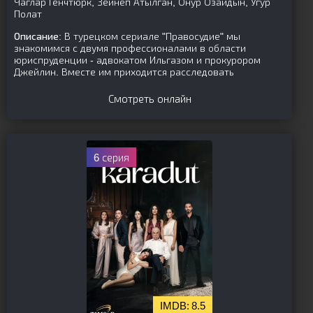
Чаглар Генчтюрк, Зейнеп Атылган, Онур Озайдын, Угур
Полат
Описание:
В турецком сериале "Правосудие" мы
знакомимся с двумя профессионалами в области
юриспруденции - адвокатом Ильгазом и прокурором
Джейлин. Вместе им приходится расследовать
Смотреть онлайн
6 серия
8.5