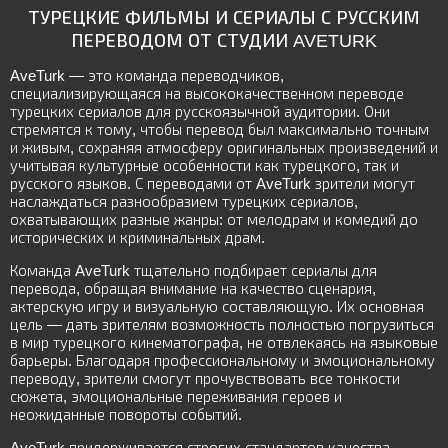
ТУРЕЦКИЕ ФИЛЬМЫ И СЕРИАЛЫ С РУССКИМ
ПЕРЕВОДОМ ОТ СТУДИИ AVETURK
AveTurk — это команда переводчиков,
специализирующаяся на высококачественном переводе
турецких сериалов для русскоязычной аудитории. Они
стремятся к тому, чтобы перевод был максимально точным
и живым, сохраняя атмосферу оригинальных произведений и
учитывая культурные особенности как турецкого, так и
русского языков. С переводами от AveTurk зрители могут
наслаждаться разнообразием турецких сериалов,
охватывающих разные жанры: от мелодрам и комедий до
исторических и криминальных драм.
Команда AveTurk тщательно подбирает сериалы для
перевода, обращая внимание на качество сценария,
актерскую игру и визуальную составляющую. Их основная
цель — дать зрителям возможность полностью погрузиться
в мир турецкого кинематографа, не отвлекаясь на языковые
барьеры. Благодаря профессиональному и эмоциональному
переводу, зрители смогут прочувствовать все тонкости
сюжета, эмоциональные переживания героев и
неожиданные повороты событий.
AveTurk придерживается строгих стандартов качества