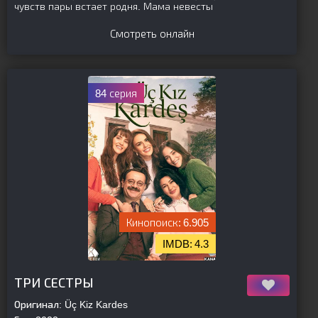
чувств пары встает родня. Мама невесты
Смотреть онлайн
84 серия
6.905
4.3
[is-parent]
[/is-parent]
ТРИ СЕСТРЫ
Оригинал:
Üç Kiz Kardes