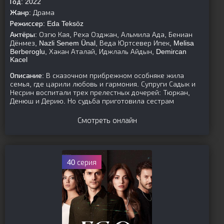
Год:
2022
Жанр:
Драма
Режиссер:
Eda Teksöz
Актёры:
Озгю Кая, Реха Озджан, Альмила Ада, Бениан
Дёнмез, Nazli Senem Ünal, Веда Юртсевер Ипек, Melisa
Berberoglu, Хакан Аталай, Иджлаль Айдын, Demircan
Kacel
Описание:
В сказочном прибрежном особняке жила
семья, где царили любовь и гармония. Супруги Садык и
Несрин воспитали трех прелестных дочерей: Тюркан,
Денюш и Дерию. Но судьба приготовила сестрам
Смотреть онлайн
40 серия