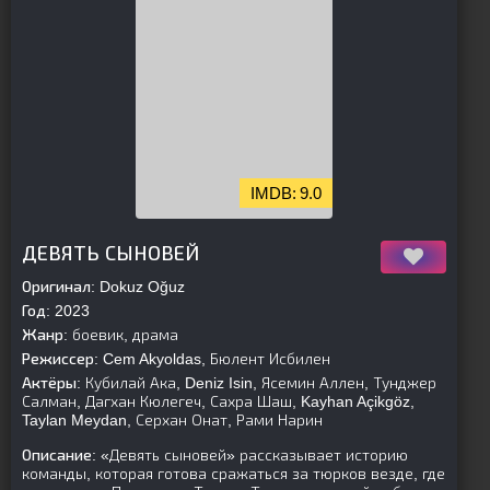
9.0
parent]
[/is-parent]
ДЕВЯТЬ СЫНОВЕЙ
Оригинал:
Dokuz Oğuz
Год:
2023
Жанр:
боевик, драма
Режиссер:
Cem Akyoldas, Бюлент Исбилен
Актёры:
Кубилай Ака, Deniz Isin, Ясемин Аллен, Тунджер
Салман, Дагхан Кюлегеч, Сахра Шаш, Kayhan Açikgöz,
Taylan Meydan, Серхан Онат, Рами Нарин
Описание:
«Девять сыновей» рассказывает историю
команды, которая готова сражаться за тюрков везде, где