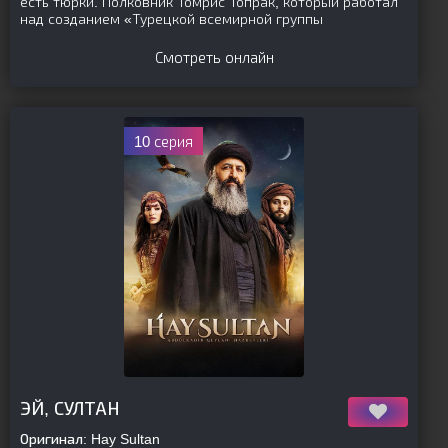
есть тюрки. Полковник Томрис Топрак, который работал
над созданием «Турецкой всемирной группы
Смотреть онлайн
10 серия
[is-parent]
[/is-parent]
ЭЙ, СУЛТАН
Оригинал:
Hay Sultan