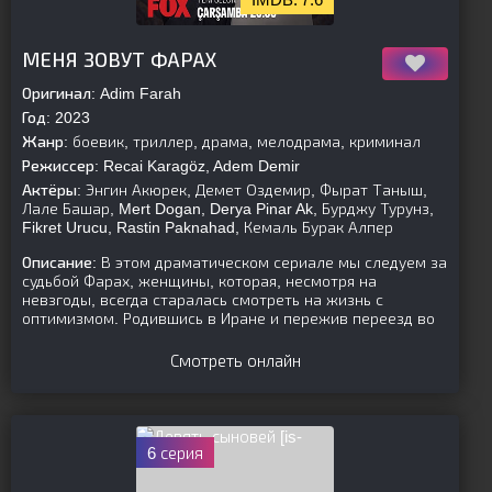
[is-parent]
[/is-parent]
МЕНЯ ЗОВУТ ФАРАХ
Оригинал:
Adim Farah
Год:
2023
Жанр:
боевик, триллер, драма, мелодрама, криминал
Режиссер:
Recai Karagöz, Adem Demir
Актёры:
Энгин Акюрек, Демет Оздемир, Фырат Таныш,
Лале Башар, Mert Dogan, Derya Pinar Ak, Бурджу Турунз,
Fikret Urucu, Rastin Paknahad, Кемаль Бурак Алпер
Описание:
В этом драматическом сериале мы следуем за
судьбой Фарах, женщины, которая, несмотря на
невзгоды, всегда старалась смотреть на жизнь с
оптимизмом. Родившись в Иране и пережив переезд во
Смотреть онлайн
[is-
6 серия