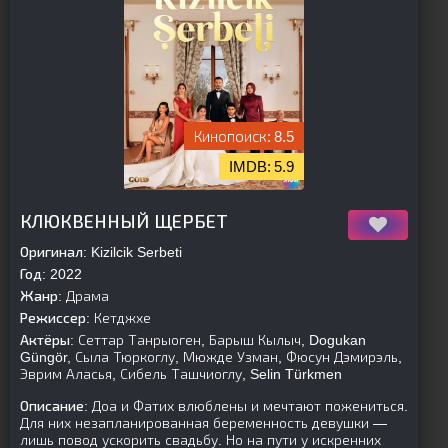
8.5
5.9
[is-parent]
[/is-parent]
КЛЮКВЕННЫЙ ЩЕРБЕТ
Оригинал:
Kizilcik Serbeti
Год:
2022
Жанр:
Драма
Режиссер:
Кетджхе
Актёры:
Сеттар Танрыоген, Барыш Кылыч, Dogukan
Güngör, Сыла Тюркоглу, Мюжде Узман, Фюсун Дэмирэль,
Эврим Аласья, Сибель Ташчиоглу, Selin Türkmen
Описание:
Доа и Фатих влюблены и мечтают пожениться.
Для них незапланированная беременность девушки —
лишь повод ускорить свадьбу. Но на пути у искренних