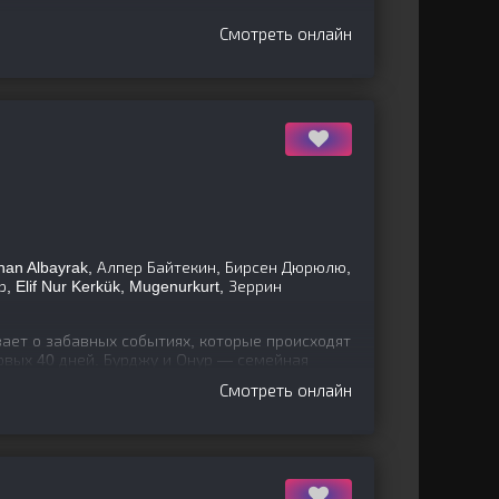
Смотреть онлайн
ihan Albayrak, Алпер Байтекин, Бирсен Дюрюлю,
 Elif Nur Kerkük, Mugenurkurt, Зеррин
ает о забавных событиях, которые происходят
рвых 40 дней. Бурджу и Онур — семейная
ого дня, когда у
Смотреть онлайн