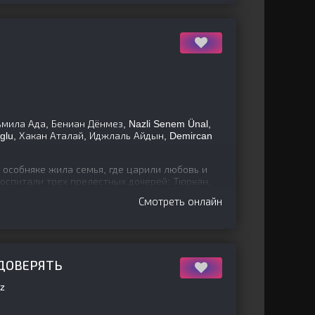
мила Ада, Бениан Дёнмез, Nazli Senem Ünal,
oglu, Хакан Аталай, Иджлаль Айдын, Demircan
особняке жила семья, где царили любовь и
воспитали трех прелестных дочерей: Тюркан,
вила сестрам
Смотреть онлайн
 ДОВЕРЯТЬ
z