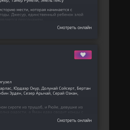
джер, Танер Румели, Эмель Гёксу
сторию мести, которая начинается с
 годы. Джесур, единственный ребенок злой
, является персонажем,
Смотреть онлайн
игузел
арлас, Юрдаэр Окур, Долунай Сойсерт, Бертан
бин Эрден, Сезер Арычай, Серай Озкан,
ом сироте из трущоб, и Рюйе, девушке из
олна радости, а Яман едва сводит концы с
 приводит их в
Смотреть онлайн