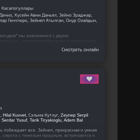
н Касапогуллары
Дениз, Хусейн Авни Даньял, Зейно Эраджар,
глар Генчтюрк, Зейнеп Атылган, Онур Озайдын,
восудие" мы знакомимся с двумя
уденции - адвокатом Ильгазом и прокурором
сследовать
Смотреть онлайн
n
, Hilal Kuvvet, Сэльма Кутлуг, Zeynep Serpil
 Serdar Yusuf, Tarik Tiryakioglu, Adem Bal
ь побеждает все. Зейнеп, прекрасная и умная
ь, сирота с тяжелым прошлым, встречаются и