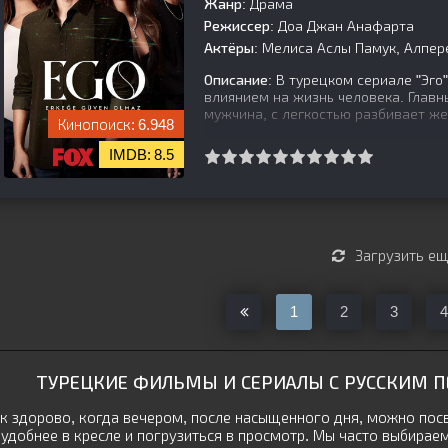
Жанр:
Драма
Режиссер:
Доа Джан Анафарта
Актёры:
Мелиса Аслы Памук, Алпере
Описание:
В турецком сериале "Эго"
влиянием на жизнь человека. Главн
мужчина, с легкостью разбивает же
6.948
8.5
[is-parent]
[/is-parent]
Загрузить е
1
2
3
4
ТУРЕЦКИЕ ФИЛЬМЫ И СЕРИАЛЫ С РУССКИМ ПЕ
к здорово, когда вечером, после насыщенного дня, можно пос
удобнее в кресле и погрузиться в просмотр. Мы часто выбира