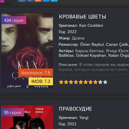
КРОВАВЫЕ ЦВЕТЫ
434 серия
Оригинал:
Kan Cicekleri
Год:
2022
Жанр:
Драма
Режиссер:
Ömer Baykul, Canan Çelik
Актёры:
Барыш Бекташ, Ягмур Юксел
Balliktas, Göksel Kayahan, Nalan Örgüt
Описание:
В этом сериале мы видим
Бурака, которых вынудили вступить 
7.5
этом выгоду, но они не учли, что от
7.3
[is-parent]
[/is-parent]
ПРАВОСУДИЕ
95 серия
Оригинал:
Yargi
Год:
2021