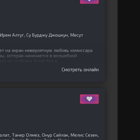
 Ирем Алтуг, Су Бурджу Джошкун, Месут
ет на экран невероятную любовь комиссара
зы, которая начинается в волшебной
ся до особняка Асаф-бея в
Смотреть онлайн
олат, Танер Олмез, Онур Сайлак, Мелис Сезен,