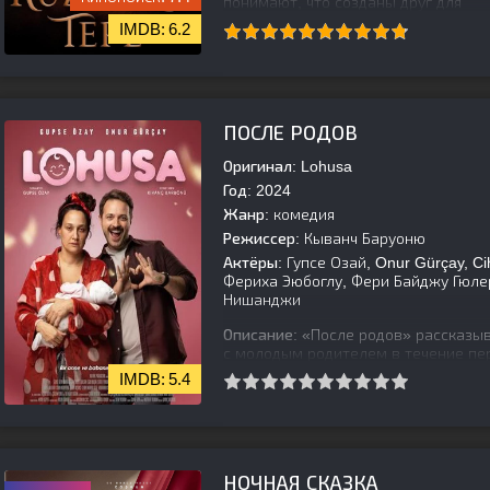
понимают, что созданы друг для
6.2
[is-parent]
[/is-parent]
ПОСЛЕ РОДОВ
Оригинал:
Lohusa
Год:
2024
Жанр:
комедия
Режиссер:
Кыванч Баруоню
Актёры:
Гупсе Озай, Onur Gürçay, C
Фериха Эюбоглу, Фери Байджу Гюлер,
Нишанджи
Описание:
«После родов» рассказыв
с молодым родителем в течение пе
пара, которая с нетерпением ждет т
5.4
[is-parent][/is-parent]
НОЧНАЯ СКАЗКА