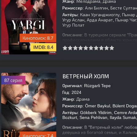
Жанр:
Мелодрама, Драма
Режиссер:
Али Билгин, Бесте Султа
Актёры:
Каан Урганджиоглу, Пынар 
Угур Аслан, Арда Анарат, Пынар Ча
Угур Полат
Описание:
В турецком сериале "Пра
8.7
профессионалами в области юриспр
Джейлин. Вместе им приходится ра
8.4
[is-parent]
[/is-parent]
ВЕТРЕНЫЙ ХОЛМ
87 серия
Оригинал:
Rüzgarli Tepe
Год:
2024
Жанр:
Драма
Режиссер:
Ömer Baykul, Bülent Doga
Актёры:
Gökberk Yildirim, Cemre Arda
Bozkurt, Sena Pehlivan, Ilayda Sumak,
Описание:
В "Ветреный холм" любов
девушка из богатой семьи, и Халил
7.4