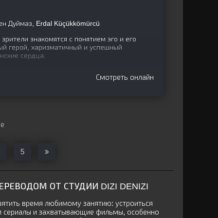
н Дуймаз, Erdal Küçükkömürcü
 зрители знакомятся с понятием эго и его
ый герой, харизматичный и успешный
нские сердца.
Смотреть онлайн
ще
5
РЕВОДОМ ОТ СТУДИИ DIZI DENIZI
вятить время любимому занятию: устроиться
ем сериалы и захватывающие фильмы, особенно