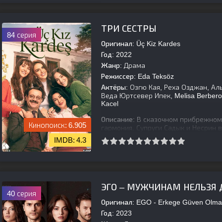
[is-parent]
[/is-parent]
ТРИ СЕСТРЫ
84 серия
Оригинал:
Üç Kiz Kardes
Год:
2022
Жанр:
Драма
Режиссер:
Eda Teksöz
Актёры:
Озгю Кая, Реха Озджан, Аль
Веда Юртсевер Ипек, Melisa Berber
Kacel
Описание:
В сказочном прибрежном 
6.905
гармония. Супруги Садык и Несрин 
Денюш и Дерию. Но судьба пригото
4.3
[is-parent]
[/is-parent]
ЭГО – МУЖЧИНАМ НЕЛЬЗЯ
40 серия
Оригинал:
EGO - Erkege Güven Olma
Год:
2023