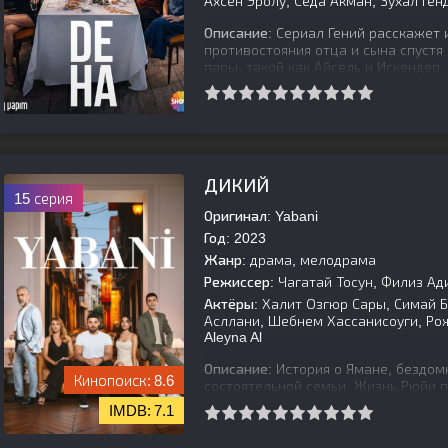
Ахсен Эролу, Седа Акман, Зухал Ген
Описание:
Сериал Гений расскажет и
противостояния отца и сына спустя
пары, такой как Айсель и Искендер
[is-parent]
[/is-parent]
ДИКИЙ
15 серия
Оригинал:
Yabani
Год:
2023
Жанр:
драма, мелодрама
Режиссер:
Чагатай Тосун, Филиз Ад
Актёры:
Халит Озгюр Сары, Симай Б
Асллани, Шебнем Хассанисоуги, Рож
Aleyna Al
Описание:
История о Ямане, бездомн
8.6
состоятельной семьи. Жизнь Рюйи п
концами. Однажды Алаз, брат Рюйи,
7.1