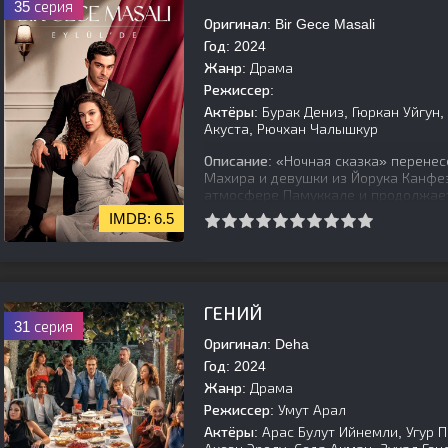
35 серия
Оригинал:
Bir Gece Masali
Год:
2024
Жанр:
Драма
Режиссер:
Актёры:
Бурак Дениз, Гюркан Уйгун,
Акуста, Рючхан Чалышкур
Описание:
«Ночная сказка» перенес
Махира и девушки из Йорука Канфе
атмосфере Памуккале и продолжает
6.5
[is-parent]
[/is-parent]
ГЕНИЙ
31 серия
Оригинал:
Deha
Год:
2024
Жанр:
Драма
Режиссер:
Умут Арал
Актёры:
Арас Булут Ийнемли, Угур П