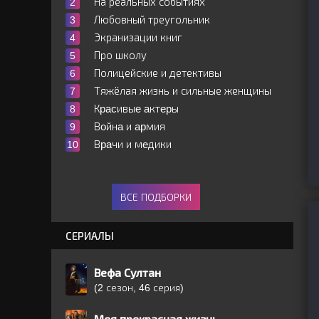
На реальных событиях
Любовный треугольник
Экранизации книг
Про школу
Полицейские и детективы
Тяжёлая жизнь и сильные женщины
Кpacивыe aктepы
Вoйнa и apмия
Вpaчи и мeдики
ВСЕ ПОДБОРКИ
СЕРИАЛЫ
Вефа Султан
(2 сезон, 46 серия)