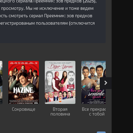
рецкого сериалa Преемник: зов предков (2025),
 просмотру. Мы не исключение и тоже ведем
сть смотреть сериал Преемник: зов предков
арегистрированым пользователям (отключится
Сокровище
Вторая
Все прекрасно
Гор
половина
с тобой
лю