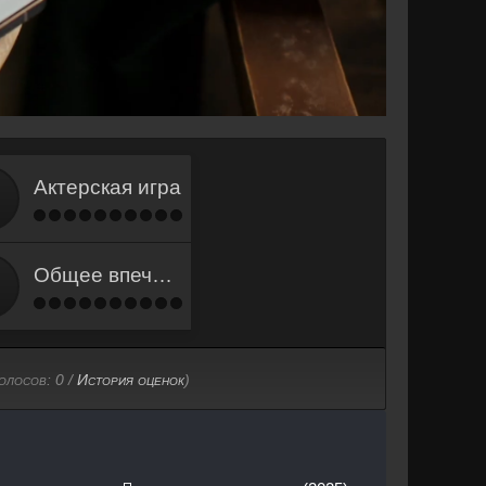
Актерская игра
Общее впечатление
голосов:
0
/
История оценок
)