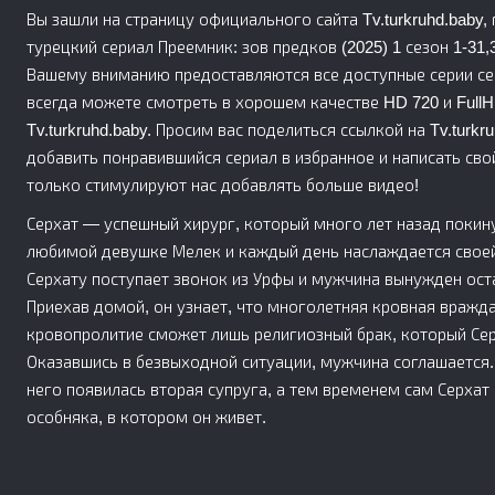
Вы зашли на страницу официального сайта Tv.turkruhd.baby
турецкий сериал Преемник: зов предков (2025) 1 сезон 1-31,3
Вашему вниманию предоставляются все доступные серии се
всегда можете смотреть в хорошем качестве HD 720 и FullH
Tv.turkruhd.baby. Просим вас поделиться ссылкой на Tv.turk
добавить понравившийся сериал в избранное и написать сво
только стимулируют нас добавлять больше видео!
Серхат — успешный хирург, который много лет назад покину
любимой девушке Мелек и каждый день наслаждается свое
Серхату поступает звонок из Урфы и мужчина вынужден оста
Приехав домой, он узнает, что многолетняя кровная вражд
кровопролитие сможет лишь религиозный брак, который Се
Оказавшись в безвыходной ситуации, мужчина соглашается. 
него появилась вторая супруга, а тем временем сам Серхат
особняка, в котором он живет.