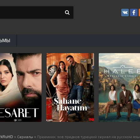
ЬМЫ
rkRuHD
»
Сериалы
» Преемник: зов предков турецкий сериал на русском язы