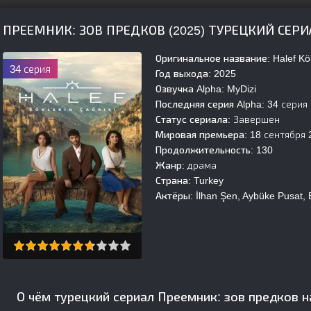
ПРЕЕМНИК: ЗОВ ПРЕДКОВ (2025) ТУРЕЦКИЙ СЕР
Оригинальное название:
Halef Kök
34 серия
Год выхода:
2025
Озвучка Alpha:
MyDizi
Последняя серия Alpha:
34 серия
Статус сериала:
Завершен
Мировая премьера:
18 сентября 
Продолжительность:
130
Жанр:
драма
Страна:
Turkey
Актёры:
İlhan Şen, Aybüke Pusat, 
О чём турецкий сериал Преемник: зов предков н