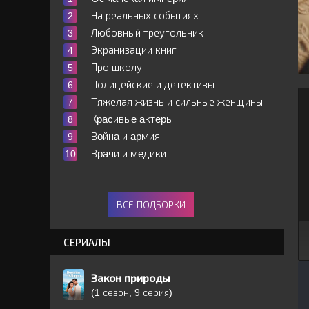
На реальных событиях
Любовный треугольник
Экранизации книг
Про школу
Полицейские и детективы
Тяжёлая жизнь и сильные женщины
Кpacивыe aктepы
Вoйнa и apмия
Вpaчи и мeдики
ВСЕ ПОДБОРКИ
СЕРИАЛЫ
Закон природы
(1 сезон, 9 серия)