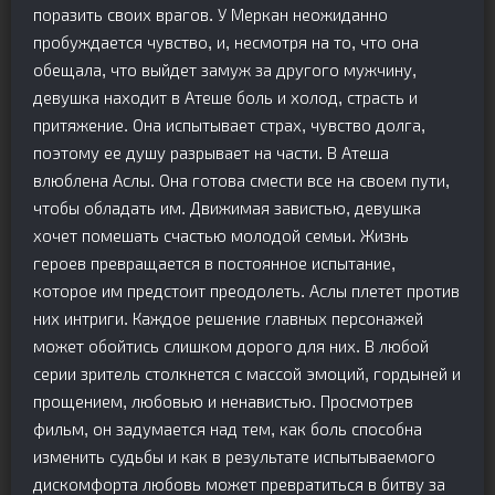
поразить своих врагов. У Меркан неожиданно
пробуждается чувство, и, несмотря на то, что она
обещала, что выйдет замуж за другого мужчину,
девушка находит в Атеше боль и холод, страсть и
притяжение. Она испытывает страх, чувство долга,
поэтому ее душу разрывает на части. В Атеша
влюблена Аслы. Она готова смести все на своем пути,
чтобы обладать им. Движимая завистью, девушка
хочет помешать счастью молодой семьи. Жизнь
героев превращается в постоянное испытание,
которое им предстоит преодолеть. Аслы плетет против
них интриги. Каждое решение главных персонажей
может обойтись слишком дорого для них. В любой
серии зритель столкнется с массой эмоций, гордыней и
прощением, любовью и ненавистью. Просмотрев
фильм, он задумается над тем, как боль способна
изменить судьбы и как в результате испытываемого
дискомфорта любовь может превратиться в битву за