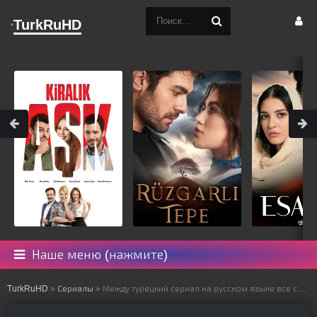
TurkRuHD
Наше меню (нажмите)
TurkRuHD
»
Сериалы
» Между турецкий сериал на русском языке все серии смотреть онлайн бесплатно подряд