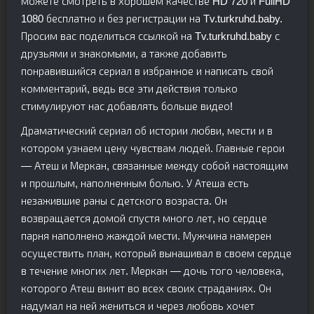
можете смотреть в хорошем качестве HD 720 и FullHD
1080 бесплатно и без регистрации на Tv.turkruhd.baby.
Просим вас поделиться ссылкой на Tv.turkruhd.baby с
друзьями и знакомыми, а также добавить
понравившийся сериал в избранное и написать свой
комментарий, ведь все эти действия только
стимулируют нас добавлять больше видео!
Драматический сериал об истории любви, мести и в
котором узнаем цену чувствам людей. Главные герои
— Атеш и Меркан, связанные между собой настоящим
и прошлым, наполненным болью. У Атеша есть
незажившие раны с детского возраста. Он
возвращается домой спустя много лет, но сердце
парня наполнено жаждой мести. Мужчина намерен
осуществить план, который вынашивал в своем сердце
в течение многих лет. Меркан — дочь того человека,
которого Атеш винит во всех своих страданиях. Он
надумал на ней жениться и через любовь хочет