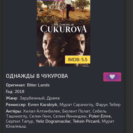
5.5
[is-parent]
[/is-parent]
ОДНАЖДЫ В ЧУКУРОВА
Оригинал:
Bitter Lands
Год:
2018
Жанр:
Зарубежный, Драма
Режиссер:
Evren Karabiyik, Мурат Сарачоглу, Фарук Тебер
Актёры:
Хилал Алтинбилек, Бюлент Полат, Сибель
Ташчиоглу, Селин Генч, Селин Йенинджи, Polen Emre,
Серпил Тапур, Yeliz Dogramacilar, Teksin Pircanli, Мурат
Юналмыш