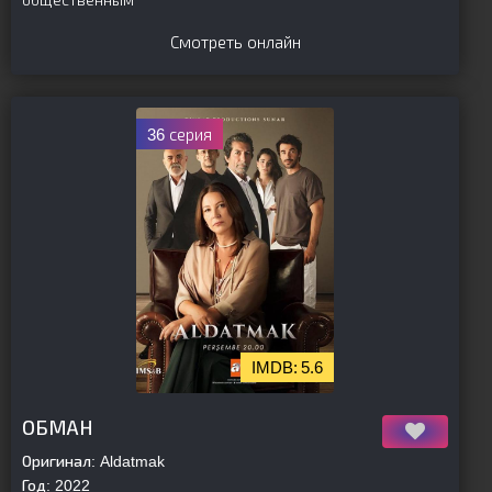
общественным
Смотреть онлайн
36 серия
5.6
[is-parent]
[/is-parent]
ОБМАН
Оригинал:
Aldatmak
Год:
2022