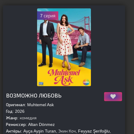
7 серия
[is-parent]
[/is-parent]
ВОЗМОЖНО ЛЮБОВЬ
Оригинал:
Muhtemel Ask
Год:
2026
Жанр:
комедия
Режиссер:
Altan Dönmez
Актёры:
Ayça Ayşin Turan, Экин Коч, Feyyaz Şerifoğlu,