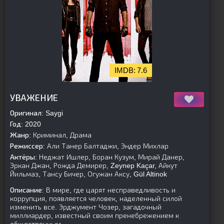
7.6
[is-parent]
[/is-parent]
УВАЖЕНИЕ
Оригинал:
Saygi
Год:
2020
Жанр:
Криминал, Драма
Режиссер:
Али Танер Балтаджи, Эндер Михлар
Актёры:
Неджат Ишлер, Боран Кузум, Мирай Данер,
Эркан Джан, Рожда Демирер, Zeynep Kaçar, Айкут
Йильмаз, Тансу Бичер, Огужан Аксу, Gül Altinok
Описание:
В мире, где царят несправедливость и
коррупция, появляется человек, наделенный силой
изменить все. Эрджумент Чозер, загадочный
миллиардер, известный своим пренебрежением к