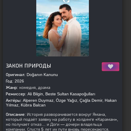
[is-parent]
[/is-parent]
ЗАКОН ПРИРОДЫ
Оригинал:
Doğanın Kanunu
Год:
2026
Жанр:
комедия, драма
Режиссер:
Ali Bilgin, Beste Sultan Kasapoğulları
Актёры:
Alperen Duymaz, Özge Yağız, Çağla Demir, Hakan
Yılmaz, Kübra Balcan
Описание:
История разворачивается вокруг Ямана,
который подаёт заявку на работу в холдинге «Караман»,
но получает отказ… и Доги — дочери владельца
компании. Спустя 5 лет их пути вновь пересекаются,