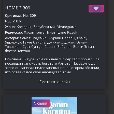
[is-parent]
[/is-parent]
НОМЕР 309
Оригинал:
No: 309
Год:
2016
Жанр:
Комедия, Зарубежный, Мелодрама
Режиссер:
Хасан Толга Пулат, Emre Kavuk
Актёры:
Демет Оздемир, Фуркан Палалы, Сумру
Явруджук, Гёкче Озиоль, Джихан Эрджан, Озлем
Токаслан, Суат Сунгур, Севинч Эрбулак, Беити Энгин,
Фатма Топташ
Описание:
В турецком сериале "Номер 309" произошла
неожиданная смерть богатого Ахмета. Незадолго до
этого он записал видеозавещание, в котором объявил,
что оставит все свое наследство тому
Смотреть онлайн
9 серия