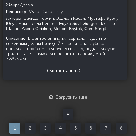
Жанр:
Драма
Режиссер:
Мурат Сарачоглу
Актёры:
Вахиде Перчин, Эрджан Кесал, Мустафа Уурлу,
Юсуф Чим, Джем Бендер, Feyza Sevil Güngör, Джанер
Шахин, Asena Girisken, Meltem Baytok, Cem Sürgit
Описание:
В центре внимания сериала - судья по
семейным делам Гюзиде Йенерсой. Она глубоко
понимает проблемы супружеских пар, ведь сама уже
тридцать лет замужем и воспитала двоих детей с
любимым
Смотреть онлайн
Загрузить еще
1
2
3
4
5
6
7
8