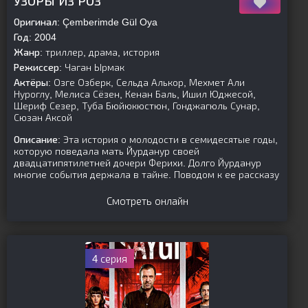
УЗОРЫ ИЗ РОЗ
Оригинал:
Çemberimde Gül Oya
Год:
2004
Жанр:
триллер, драма, история
Режиссер:
Чаган Ырмак
Актёры:
Озге Озберк, Сельда Алькор, Мехмет Али
Нуроглу, Мелиса Сёзен, Кенан Баль, Ишил Юджесой,
Шериф Сезер, Туба Бюйюкюстюн, Гонджагюль Сунар,
Сюзан Аксой
Описание:
Эта история о молодости в семидесятые годы,
которую поведала мать Йурданур своей
двадцатипятилетней дочери Ферихи. Долго Йурданур
многие события держала в тайне. Поводом к ее рассказу
Смотреть онлайн
4 серия