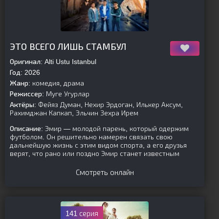
[is-parent]
[/is-parent]
ЭТО ВСЕГО ЛИШЬ СТАМБУЛ
Оригинал:
Alti Ustu Istanbul
Год:
2026
Жанр:
комедия, драма
Режиссер:
Муге Угурлар
Актёры:
Фейяз Думан, Нехир Эрдоган, Илькер Аксум,
Рахимджан Капкап, Эльчин Зехра Ирем
Описание:
Эмир — молодой парень, который одержим
футболом. Он решительно намерен связать свою
дальнейшую жизнь с этим видом спорта, а его друзья
верят, что рано или поздно Эмир станет известным
Смотреть онлайн
141 серия