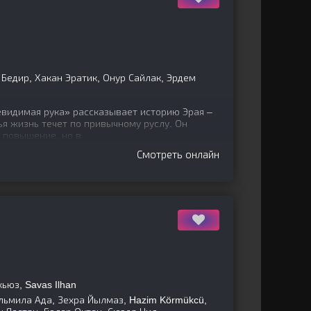
Бедир, Хакан Эратик, Онур Сайлак, Эрдем
евидимая рука» рассказывает историю Эрая –
ья жизнь течет по привычному руслу. Он
ь повышение, но в
Смотреть онлайн
ьюз, Savas Ilhan
льмила Ада, Зехра Йылмаз, Hazim Körmükcü,