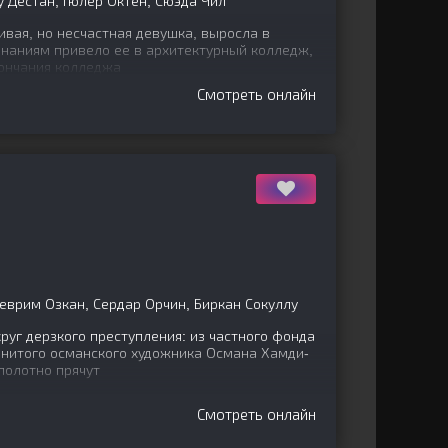
у Дестан, Гюлер Октен, Сюэда Чил
вая, но несчастная девушка, выросла в
знаниям привело ее в архитектурный колледж,
кончания колледжа
Смотреть онлайн
р
Деврим Озкан, Сердар Орчин, Биркан Сокуллу
уг дерзкого преступления: из частного фонда
нитого османского художника Османа Хамди-
полотно прячут
Смотреть онлайн