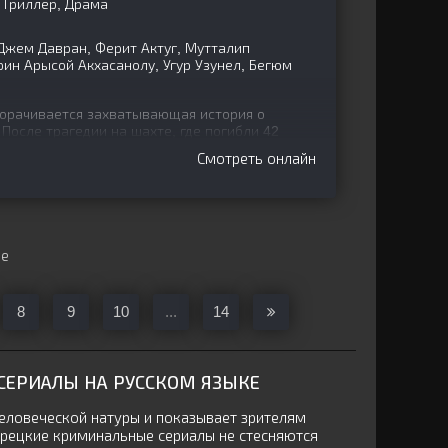
 Триллер, Драма
 Джем Давран, Ферит Актуг, Мутталип
ин Арысой Акхасанолу, Угур Узунел, Бегюм
орачивается захватывающая история о
После трагедии на шахте, где погибли 42
жной ситуации. Под
Смотреть онлайн
ще
8
9
10
...
14
ЕРИАЛЫ НА РУССКОМ ЯЗЫКЕ
ловеческой натуры и показывает зрителям
Турецкие криминальные сериалы не стесняются