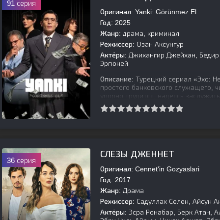
91 серия
Оригинал:
Yanki: Görünmez El
Год:
2025
Жанр:
драма, криминал
Режиссер:
Озан Аксунгур
Актёры:
Джихангир Джейхан, Бедир 
Эргюней
Описание:
Турецкий сериал «Эхо: Н
простого банковского служащего, ч
упорно трудится, надеясь заслужит
[is-parent]
[/is-parent]
СЛЕЗЫ ДЖЕННЕТ
36 серия
Оригинал:
Cennet'in Gozyaslari
Год:
2017
Жанр:
Драма
Режиссер:
Садуллах Селен, Айсун Ак
Актёры:
Эсра Ронабар, Берк Атан, А