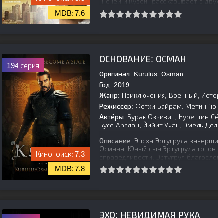
"Гюней и Кузей" рассказывает о дву
Гюней, наделенный кротостью и ти
7.6
[is-parent]
[/is-parent]
ОСНОВАНИЕ: ОСМАН
194 серия
Оригинал:
Kurulus: Osman
Год:
2019
Жанр:
Приключения, Военный, Исто
Режиссер:
Фетхи Байрам, Метин Гю
Актёры:
Бурак Озчивит, Нуреттин Сё
Бусе Арслан, Йийит Учан, Эмель Де
Описание:
Эпоха Эртугрула завершил
Османа. Юный сын Эртугрула готов 
7.3
справедливости. Эртугрул благосло
7.8
[is-parent]
[/is-parent]
ЭХО: НЕВИДИМАЯ РУКА