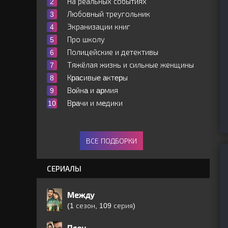
На реальных событиях
Любовный треугольник
Экранизации книг
Про школу
Полицейские и детективы
Тяжёлая жизнь и сильные женщины
Кpacивыe aктepы
Вoйнa и apмия
Вpaчи и мeдики
ВСЕ ПОДБОРКИ
СЕРИАЛЫ
Между
(1 сезон, 109 серия)