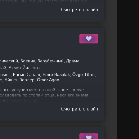
х братьях, чьи судьбы сплетаются воедино.
хим
Смотреть онлайн
рический, Боевик, Зарубежный, Драма
най, Ахмет Йильмаз
нмез, Рагып Саваш, Emre Basalak, Özge Törer,
де, Айшен Гюрлер, Ömer Agan
ась, уступив место новой главе - эпохе
следовать по стопам отца, неся его знамя
вляет своего сына,
Смотреть онлайн