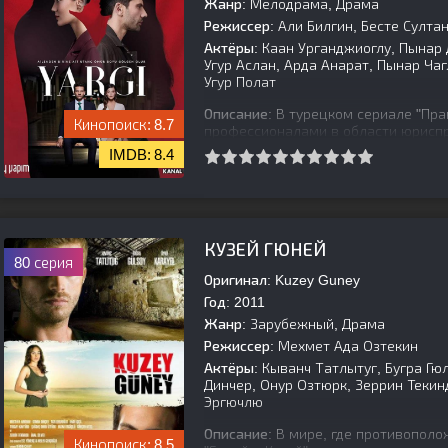
Жанр:
Мелодрама, Драма
Режиссер:
Али Билгин, Бесте Султа
Актёры:
Каан Урганджиоглу, Пынар 
Угур Аслан, Арда Анарат, Пынар Ча
Угур Полат
Описание:
В турецком сериале "Пра
8.7
профессионалами в области юриспр
Джейлин. Вместе им приходится ра
8.4
[is-parent]
[/is-parent]
КУЗЕЙ ГЮНЕЙ
80 серия
Оригинал:
Kuzey Guney
Год:
2011
Жанр:
Зарубежный, Драма
Режиссер:
Мехмет Ада Озтекин
Актёры:
Кыванч Татлытуг, Бугра Гю
Динчер, Онур Озтюрк, Зеррин Текин
Эргючлю
Описание:
В мире, где противополож
8.5