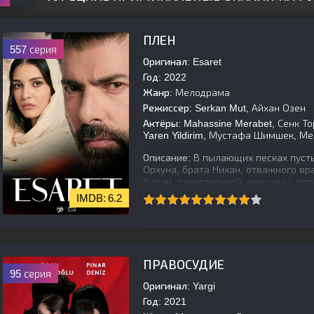
ПЛЕН
557 серия
Оригинал:
Esaret
Год:
2022
Жанр:
Мелодрама
Режиссер:
Serkan Mut, Айхан Озен
Актёры:
Mahassine Merabet, Сенк Тору
Yaren Yildirim, Мустафа Шимшек, Ме
Описание:
В пылающих песках пусты
Орхуна, брата Нихан, отважного вр
Хиран, таинственной женщины, попа
6.2
[is-parent]
[/is-parent]
ПРАВОСУДИЕ
95 серия
Оригинал:
Yargi
Год:
2021