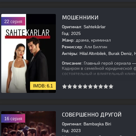
[is-parent]
[/is-parent]
МОШЕННИКИ
22 серия
Оригинал:
Sahtekârlar
Год:
2025
Жанр:
драма, криминал
Режиссер:
Али Билгин
Актёры:
Hilal Altınbilek, Burak Deniz,
Описание:
Главный герой сериала —
Кадиром в семейной юридической 
состоятельный и влиятельный клие
6.1
[is-parent]
[/is-parent]
СОВЕРШЕННО ДРУГОЙ
16 серия
Оригинал:
Bambaşka Biri
Год:
2023