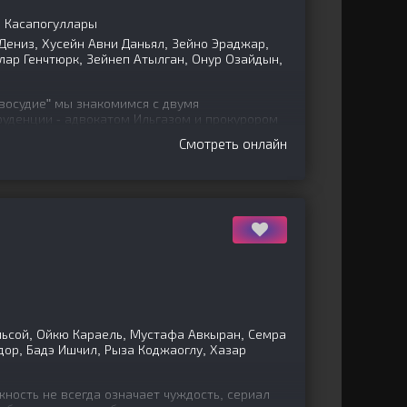
н Касапогуллары
Дениз, Хусейн Авни Даньял, Зейно Эраджар,
глар Генчтюрк, Зейнеп Атылган, Онур Озайдын,
восудие" мы знакомимся с двумя
уденции - адвокатом Ильгазом и прокурором
сследовать
Смотреть онлайн
льсой, Ойкю Караель, Мустафа Авкыран, Семра
дор, Бадэ Ишчил, Рыза Коджаоглу, Хазар
ность не всегда означает чуждость, сериал