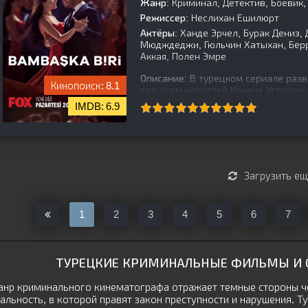
Жанр:
Криминал, Детектив, Боевик,
Режиссер:
Неслихан Ешилюрт
Актёры:
Ханде Эрчел, Бурак Дениз,
Мюдждеджи, Гюльчин Хатыхан, Берр
Аккая, Полен Эмре
Описание:
В турецком сериале разв
8.1
ведущем новостей Кенане Устюрке. 
человека, Кенан оказывается в сло
6.9
[is-parent]
[/is-parent]
Загрузить е
1
2
3
4
5
6
7
ТУРЕЦКИЕ КРИМИНАЛЬНЫЕ ФИЛЬМЫ И С
нр криминального кинематографа отражает темные стороны че
альность, в которой правят закон преступности и нарушения. 