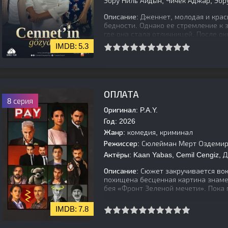
Эбру Ниль Айдын, Чичек Аджар, Эбр
Описание:
Дженнет, молодая и краси
бедности. Однако ее стремление к 
где она стала отличницей. После о
5.3
[is-parent]
[/is-parent]
ОПЛАТА
8 серия
Оригинал:
P.A.Y.
Год:
2026
Жанр:
комедия, криминал
Режиссер:
Сюлейман Мерт Оздеми
Актёры:
Kaan Yabas, Cemil Cengiz, 
Описание:
Сюжет закручивается вокр
похищена бесценная картина знаме
бея «Фронт Зеленой мечети». Пока 
7.8