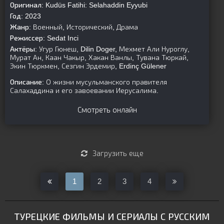
Оригинал:
Kudüs Fatihi: Selahaddin Eyyubi
Год:
2023
Жанр:
Военный, Исторический, Драма
Режиссер:
Sedat Inci
Актёры:
Угур Гюнеш, Dilin Doger, Мехмет Али Нуроглу,
Мурат Ан, Каан Чакыр, Хакан Ванлы, Тувана Тюркай,
Экин Тюркмен, Сезгин Эрдемир, Erdinç Gülener
Описание:
О жизни мусульманского правителя
Салахаддина и его завоевании Иерусалима.
Смотреть онлайн
Загрузить еще
1
2
3
4
ТУРЕЦКИЕ ФИЛЬМЫ И СЕРИАЛЫ С РУССКИМ