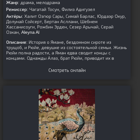
Жанр:
драма, мелодрама
Режиссер:
Чагатай Тосун, Филиз Адигузел
Актёры:
Халит Озгюр Сары, Симай Барлас, Юрдаэр Окур,
Долунай Сойсерт, Бертан Асллани, Шебнем
Хассанисоуги, Рожбин Эрден, Сезер Арычай, Серай
Озкан, Aleyna Al
Описание:
История о Ямане, бездомном сироте из
трущоб, и Рюйе, девушке из состоятельной семьи. Жизнь
Рюйи полна радости, а Яман едва сводит концы с
концами. Однажды Алаз, брат Рюйи, приводит их в
Смотреть онлайн