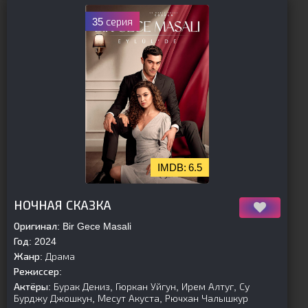
35 серия
6.5
[is-parent]
[/is-parent]
НОЧНАЯ СКАЗКА
Оригинал:
Bir Gece Masali
Год:
2024
Жанр:
Драма
Режиссер:
Актёры:
Бурак Дениз, Гюркан Уйгун, Ирем Алтуг, Су
Бурджу Джошкун, Месут Акуста, Рючхан Чалышкур