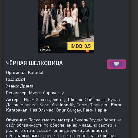
8.5
[is-parent]
[/is-parent]
ЧЁРНАЯ ШЕЛКОВИЦА
Оригинал:
Karadut
Год:
2024
Жанр:
Драма
Режиссер:
Мурат Сарачоглу
Актёры:
Ирэм Хэльваджиолу, Шюкрю Озйылдыз, Бурак
Дакак, Нюрсель Кёсе, Asli Inandik, Селин Тюркмен, Ebrar
Karabakan, Наз Эльмас, Onur Gürçay, Рами Нарин
Описание:
После смерти матери Зухаль Эрдем берет на
себя обязанности по обеспечению младших сестер и
родного отца. Совсем юная девушка добивается
небывалых высот, несет ответственность за близких,