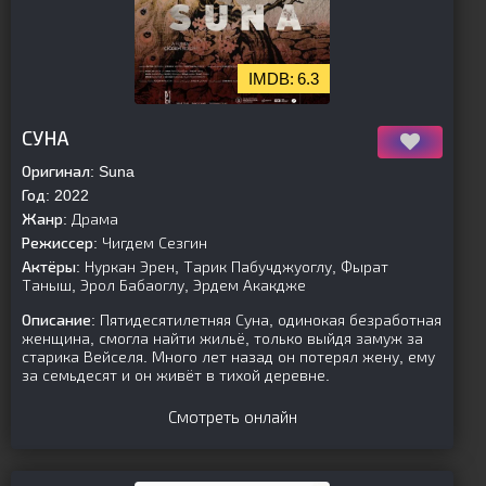
6.3
[is-parent][/is-parent]
СУНА
Оригинал:
Suna
Год:
2022
Жанр:
Драма
Режиссер:
Чигдем Сезгин
Актёры:
Нуркан Эрен, Тарик Пабучджуоглу, Фырат
Таныш, Эрол Бабаоглу, Эрдем Акакдже
Описание:
Пятидесятилетняя Суна, одинокая безработная
женщина, смогла найти жильё, только выйдя замуж за
старика Вейселя. Много лет назад он потерял жену, ему
за семьдесят и он живёт в тихой деревне.
Смотреть онлайн