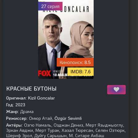
27 серия
8.5
7.6
[is-parent]
[/is-parent]
КРАСНЫЕ БУТОНЫ
Оригинал:
Kizil Goncalar
Год:
2023
Жанр:
Драма
Режиссер:
Омюр Атай, Özgür Sevimli
Актёры:
Озгю Намаль, Озджан Дениз, Мерт Языджыоглу,
Эркан Авджи, Мерт Турак, Хазал Тюресан, Селен Озтюрк,
Шериф Эрол, Дуйгу Сарышын, М. Ситаре Акбаш