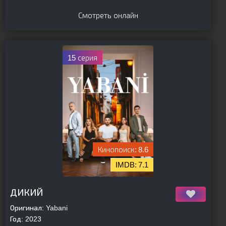
Смотреть онлайн
15 серия
8.6
7.1
[is-parent]
[/is-parent]
ДИКИЙ
Оригинал:
Yabani
Год:
2023