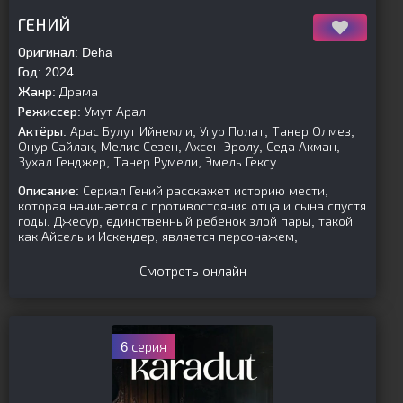
[is-parent]
[/is-parent]
ГЕНИЙ
Оригинал:
Deha
Год:
2024
Жанр:
Драма
Режиссер:
Умут Арал
Актёры:
Арас Булут Ийнемли, Угур Полат, Танер Олмез,
Онур Сайлак, Мелис Сезен, Ахсен Эролу, Седа Акман,
Зухал Генджер, Танер Румели, Эмель Гёксу
Описание:
Сериал Гений расскажет историю мести,
которая начинается с противостояния отца и сына спустя
годы. Джесур, единственный ребенок злой пары, такой
как Айсель и Искендер, является персонажем,
Смотреть онлайн
6 серия