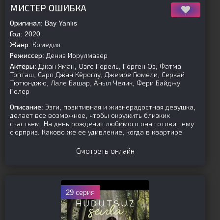
[is-parent]
[/is-parent]
МИСТЕР ОШИБКА
Оригинал:
Bay Yanlıs
Год:
2020
Жанр:
Комедия
Режиссер:
Дениз Иорулмазер
Актёры:
Джан Яман, Озге Гюрель, Гюрген Оз, Фатма
Топташ, Сарп Джан Кёроглу, Джемре Гюмели, Серкай
Тютюнджю, Лале Башар, Аныл Челик, Фери Байджу
Гюлер
Описание:
Эзги, позитивная и жизнерадостная девушка,
делает все возможное, чтобы окружить близких
счастьем. На день рождения любимого она готовит ему
сюрприз. Каково же ее удивление, когда в квартире
Смотреть онлайн
29 серия