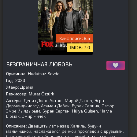
8.5
7.0
[is-parent]
[/is-parent]
БЕЗГРАНИЧНАЯ ЛЮБОВЬ
Оригинал:
Hudutsuz Sevda
Год:
2023
Жанр:
Драма
Режиссер:
Murat Öztürk
Актёры:
Дениз Джан Акташ, Мирай Данер, Эсра
Дерманджиоглу, Асуман Дабак, Бурак Севинч, Озгюр
Эмре Йылдырым, Бурак Серген, Hülya Gülsen, Чагла
Ырмак, Эмир Чичек
Описание:
Двадцать лет назад Халиль, будучи
мальчишкой, наслаждался речной прохладой с друзьями.
Счастливый день обернулся трагедией: на его глазах