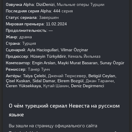
Озвучка Alpha:
DiziDenizi, Мыльные оперы Турции
Последняя серия Alpha:
444 серия
Статус сериала:
Завершен
Мировая премьера:
11.02.2024
Продолжительность:
—
Жанр:
драма
Страна:
Турция
Сценарий:
Ayla Haciogullari, Vilmar Özçinar
Продюссер:
Hüseyin Türkyildirir, Кемаль Йильмаз
Композитор:
Engin Arslan, Mayki Murat Basaran, Sunay Özgür
Режиссер:
Танер Тунч
Актёры:
Talya Çelebi, Дженай Тюрксевер, Betigül Ceylan,
Çisel Kuskan, Sidal Damar, Ekrem Bozgül, Джан Таракчи,
Ceren Yüksekkaya, Кутай Шахин, Deniz Degirmenci
О чём турецкий сериал Невеста на русском
языке
Вы зашли на страницу официального сайта