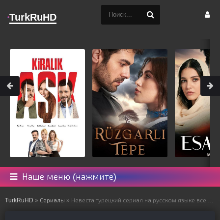
TurkRuHD
Наше меню (нажмите)
TurkRuHD
»
Сериалы
» Невеста турецкий сериал на русском языке все серии смотреть онлайн бесплатно подряд