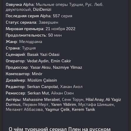
Озвучка Alpha:
Мыльные оперы Турции, Рус. Люб.
двухголосый, DiziDenizi
Последняя серия Alpha:
557 серия
Статус сериала:
Завершен
Мировая премьера:
21 ноября 2022
Продолжительность:
50 мин
Жанр:
Мелодрама
Страна:
Турция
Сценарий:
Basak Yazi Odasi
Оператор:
Vedat Aydin, Emin Cakir
Продюссер:
Yasar Aksu, Nazmiye Yilmaz
Композитор:
Minör
Дизайнер:
Müslüm Çalasin
Редактор:
Serkan Canpolat, Хакан Акол
Режиссер:
Serkan Mut, Айхан Озен
Актёры:
Mahassine Merabet, Сенк Торун, Hilal Anay, Ali Yagiz
Durmus, Первин Мерт, Yaren Yildirim, Мустафа Шимшек,
Мелахет Аббасова, Yagmur Çelik, Kerem Tanik
О чём турецкий сериал Плен на русском