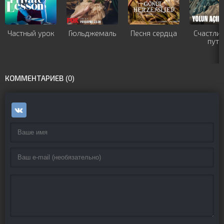
Частный урок
Гюльджемаль
Песня сердца
Счастли
пути
КОММЕНТАРИЕВ (0)