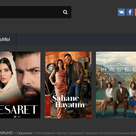
ЬМЫ
rkRuHD
»
Сериалы
» Наследный принц турецкий сериал на русском языке вс