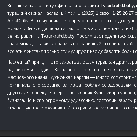
Вы зашли на страницу официального сайта Tv.turkruhd.baby
турецкий сериал Наследный принц (2025) 1 сезон 1-25,26,27 с
AlisaDirilis. Вашему вниманию предоставляются все доступ
момент. Вы всегда можете смотреть в хорошем качестве HD 
регистрации на Tv.turkruhd.baby. Просим вас поделиться ссыл
знакомыми, а также добавить понравившийся сериал в избр
все эти действия только стимулируют нас добавлять больше
Наследный принц — это захватывающая турецкая драма, рас
одной семье. Эрджан Кесал вновь предстает перед зрителям
мафиозного клана. Зульфикар Карслы — много лет стоит не 
криминального сообщества. Из-за проблем со здоровьем, 
другому человеку. Зафер — племянник Зульфикара уверен, 
бизнеса. Но к его огромному удивлению, господин Карлсы 
странствующего механика. И это решение кардинально изме