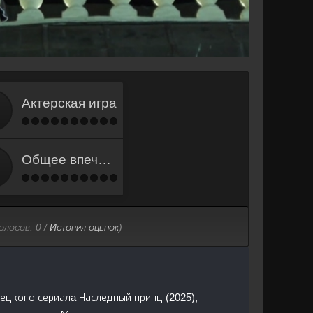
Актерская игра
Общее впечатление
голосов:
0
/
История оценок
)
рецкого сериалa Наследный принц (2025),