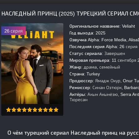
НАСЛЕДНЫЙ ПРИНЦ (2025) ТУРЕЦКИЙ СЕРИАЛ С
Оригинальное название:
Veliaht
26 серия
Год выхода:
2025
Озвучка Alpha:
Force Media, AlisaDi
Последняя серия Alpha:
26 серия
Статус сериала:
Завершен
Мировая премьера:
11 сентября 
Жанр:
драма, семейный
Страна:
Turkey
Продюссер:
Ямадж Окур, Onur Tu
Режиссер:
Синан Озтюрк, Barbaros
Актёры:
Акын Акынёзю, Serra Arıt
Тюресан
О чём турецкий сериал Наследный принц на рус