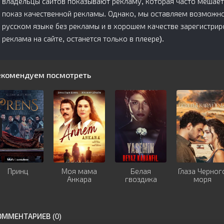
владельцы сайтов показывают рекламу, которая часто мешает
показ качественной рекламы. Однако, мы оставляем возможнос
русском языке без рекламы и в хорошем качестве зарегистри
реклама на сайте, останется только в плеере).
екомендуем посмотреть
Принц
Моя мама
Белая
Глаза Черног
Анкара
гвоздика
моря
ОММЕНТАРИЕВ (0)