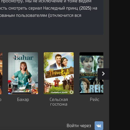
 просмотру. Мы не исключение и тоже ведем
ть смотреть сериал Наследный принц (2025) на
рованым пользователям (отключится вся
о
Бахар
Сельская
Рейс
Турки
госпожа
М
справе