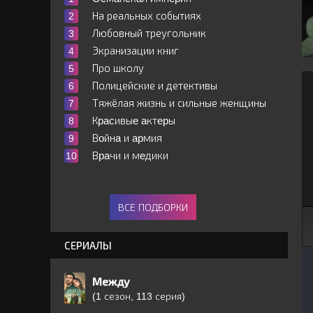
На реальных событиях
Любовный треугольник
Экранизации книг
Про школу
Полицейские и детективы
Тяжёлая жизнь и сильные женщины
Кpacивыe aктepы
Вoйнa и apмия
Вpaчи и мeдики
ВСЕ ПОДБОРКИ
СЕРИАЛЫ
Между
(1 сезон, 113 серия)