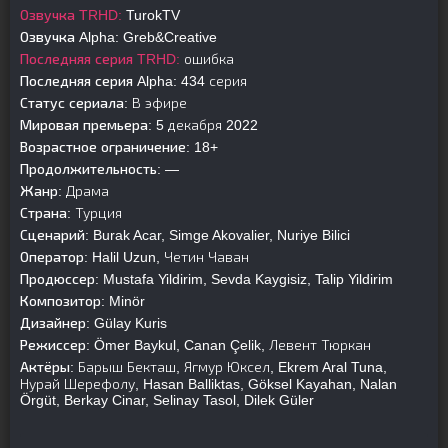
Озвучка TRHD:
TurokTV
Озвучка Alpha:
Greb&Creative
Последняя серия TRHD:
ошибка
Последняя серия Alpha:
434 серия
Статус сериала:
В эфире
Мировая премьера:
5 декабря 2022
Возрастное ограничение:
18+
Продолжительность:
—
Жанр:
Драма
Страна:
Турция
Сценарий:
Burak Acar, Simge Akovalier, Nuriye Bilici
Оператор:
Halil Uzun, Четин Чаван
Продюссер:
Mustafa Yildirim, Sevda Kaygisiz, Talip Yildirim
Композитор:
Minör
Дизайнер:
Gülay Kuris
Режиссер:
Ömer Baykul, Canan Çelik, Левент Тюркан
Актёры:
Барыш Бекташ, Ягмур Юксел, Ekrem Aral Tuna,
Нурай Шерефолу, Hasan Balliktas, Göksel Kayahan, Nalan
Örgüt, Berkay Cinar, Selinay Tasol, Dilek Güler