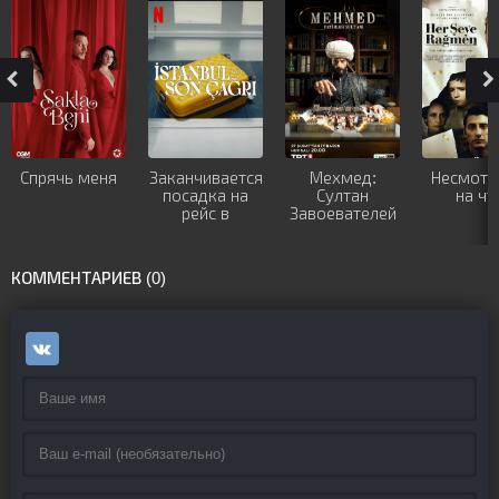
Спрячь меня
Заканчивается
Мехмед:
Несмотр
посадка на
Султан
на чт
рейс в
Завоевателей
Стамбул
КОММЕНТАРИЕВ (0)