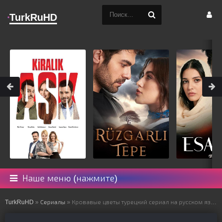
TurkRuHD
Наше меню (нажмите)
TurkRuHD
»
Сериалы
» Кровавые цветы турецкий сериал на русском языке все серии смотреть онлайн бесплатно подряд