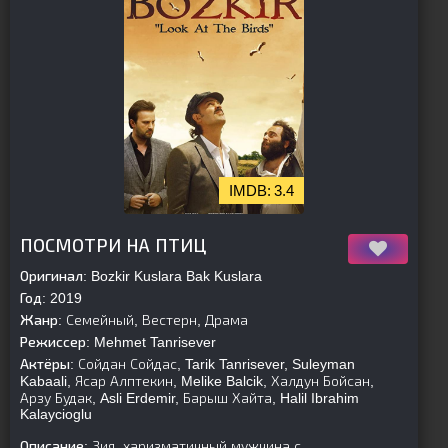
3.4
[is-parent][/is-parent]
ПОСМОТРИ НА ПТИЦ
Оригинал:
Bozkir Kuslara Bak Kuslara
Год:
2019
Жанр:
Семейный, Вестерн, Драма
Режиссер:
Mehmet Tanrisever
Актёры:
Сойдан Сойдас, Tarik Tanrisever, Suleyman
Kabaali, Ясар Алптекин, Melike Balcik, Халдун Бойсан,
Арзу Будак, Asli Erdemir, Барыш Хайта, Halil Ibrahim
Kalaycioglu
Описание:
Зия, харизматичный мужчина с