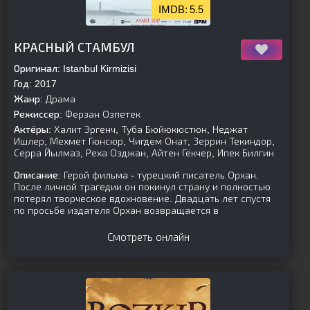
5.5
[is-parent][/is-parent]
КРАСНЫЙ СТАМБУЛ
Оригинал:
Istanbul Kirmizisi
Год:
2017
Жанр:
Драма
Режиссер:
Ферзан Озпетек
Актёры:
Халит Эргенч, Туба Бюйюкюстюн, Неджат
Ишлер, Мехмет Гюнсюр, Чигдем Онат, Зеррин Текиндор,
Серра Йылмаз, Реха Озджан, Айтен Гёкчер, Ипек Билгин
Описание:
Герой фильма - турецкий писатель Орхан.
После личной трагедии он покинул страну и полностью
потерял творческое вдохновение. Двадцать лет спустя
по просьбе издателя Орхан возвращается в
Смотреть онлайн