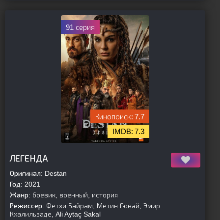
91 серия
7.7
7.3
[is-parent]
[/is-parent]
ЛЕГЕНДА
Оригинал:
Destan
Год:
2021
Жанр:
боевик, военный, история
Режиссер:
Фетхи Байрам, Метин Гюнай, Эмир
Кхалильзаде, Ali Aytaç Sakal