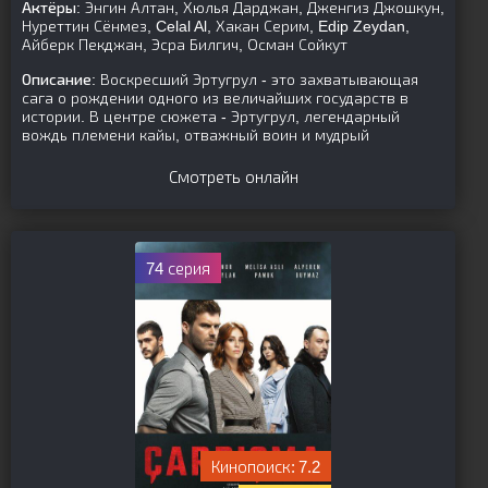
Актёры:
Энгин Алтан, Хюлья Дарджан, Дженгиз Джошкун,
Нуреттин Сёнмез, Celal Al, Хакан Серим, Edip Zeydan,
Айберк Пекджан, Эсра Билгич, Осман Сойкут
Описание:
Воскресший Эртугрул - это захватывающая
сага о рождении одного из величайших государств в
истории. В центре сюжета - Эртугрул, легендарный
вождь племени кайы, отважный воин и мудрый
Смотреть онлайн
74 серия
7.2