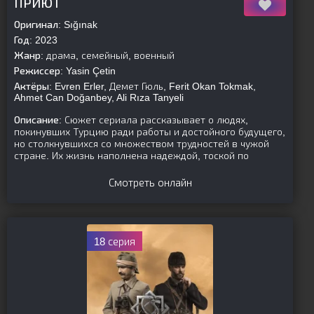
ПРИЮТ
Оригинал:
Sığınak
Год:
2023
Жанр:
драма, семейный, военный
Режиссер:
Yasin Çetin
Актёры:
Evren Erler, Демет Гюль, Ferit Okan Tokmak,
Ahmet Can Doğanbey, Ali Rıza Tanyeli
Описание:
Сюжет сериала рассказывает о людях,
покинувших Турцию ради работы и достойного будущего,
но столкнувшихся со множеством трудностей в чужой
стране. Их жизнь наполнена надеждой, тоской по
Смотреть онлайн
18 серия