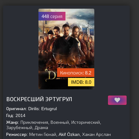
448 серия
8.2
8.0
[is-parent]
[/is-parent]
ВОСКРЕСШИЙ ЭРТУГРУЛ
Оригинал:
Dirilis: Ertugrul
Год:
2014
Жанр:
Приключения, Военный, Исторический,
Зарубежный, Драма
Режиссер:
Метин Гюнай, Akif Özkan, Хакан Арслан