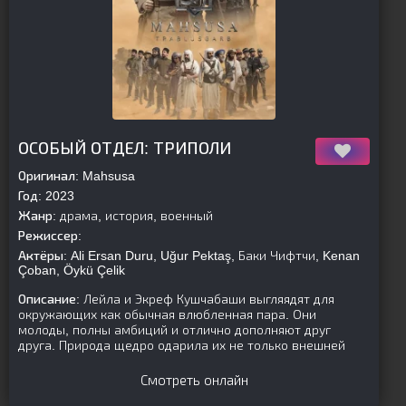
[is-parent]
[/is-parent]
ОСОБЫЙ ОТДЕЛ: ТРИПОЛИ
Оригинал:
Mahsusa
Год:
2023
Жанр:
драма, история, военный
Режиссер:
Актёры:
Ali Ersan Duru, Uğur Pektaş, Баки Чифтчи, Kenan
Çoban, Öykü Çelik
Описание:
Лейла и Экреф Кушчабаши выгляядят для
окружающих как обычная влюбленная пара. Они
молоды, полны амбиций и отлично дополняют друг
друга. Природа щедро одарила их не только внешней
Смотреть онлайн