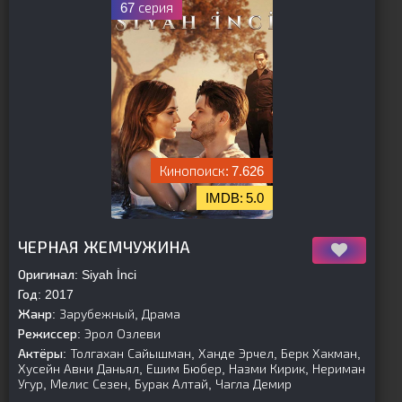
67 серия
7.626
5.0
[is-parent]
[/is-parent]
ЧЕРНАЯ ЖЕМЧУЖИНА
Оригинал:
Siyah İnci
Год:
2017
Жанр:
Зарубежный, Драма
Режиссер:
Эрол Озлеви
Актёры:
Толгахан Сайышман, Ханде Эрчел, Берк Хакман,
Хусейн Авни Даньял, Ешим Бюбер, Назми Кирик, Нериман
Угур, Мелис Сезен, Бурак Алтай, Чагла Демир