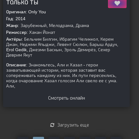
ТОЛЬКО ТЫ
Оригинал:
Only You
Год:
2014
Жанр:
Зарубежный, Мелодрама, Драма
Режиссер:
Хакан Йонат
Актёры:
Бельчим Билгин, Ибрагим Челиккол, Керем
Джан, Неджми Япыджи, Левент Сюлюн, Барыш Ардуч,
Erol Gedik, Джезми Баскын, Эроль Демирёз, Сехер
Деврим Якут
Описание:
Знакомьтесь, Али и Хазал - герои
захватывающей истории, которая заставит вас
сопереживать каждому из них. Их пути пересеклись,
когда очарование Хазал голосом Али свело ее с ума.
Али,
Смотреть онлайн
Загрузить еще