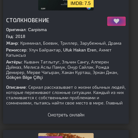
7.5
[is-parent]
[/is-parent]
СТОЛКНОВЕНИЕ
Оригинал:
Carpisma
Год:
2018
Жанр:
Криминал, Боевик, Триллер, Зарубежный, Драма
Режиссер:
Улуч Байрактар, Ufuk Hakan Eren, Ахмет
Катыксыз
Актёры:
Кыванч Татлытуг, Эльчин Сангу, Алперен
Дуймаз, Мелиса Аслы Памук, Онур Сайлак, Рожда
Демирер, Мерве Чагыран, Хакан Курташ, Эркан Джан,
Gökçen Bilge Çiftçi
Описание:
Сериал рассказывает о жизни обычных людей,
которые переживают сложные ситуации. Каждый из них
сталкивается с собственными проблемами и
сомнениями, пытаясь найти свое место в мире. Главный
Смотреть онлайн