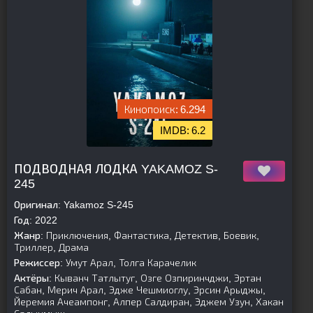
6.294
6.2
[is-parent]
[/is-parent]
ПОДВОДНАЯ ЛОДКА YAKAMOZ S-
245
Оригинал:
Yakamoz S-245
Год:
2022
Жанр:
Приключения, Фантастика, Детектив, Боевик,
Триллер, Драма
Режиссер:
Умут Арал, Толга Карачелик
Актёры:
Кыванч Татлытуг, Озге Озпиринчджи, Эртан
Сабан, Мерич Арал, Эдже Чешмиоглу, Эрсин Арыджы,
Йеремия Ачеампонг, Алпер Салдиран, Эджем Узун, Хакан