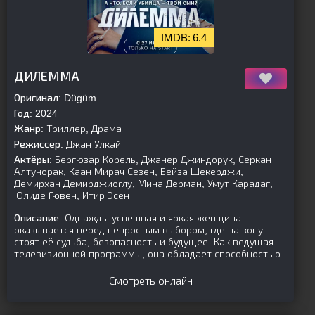
6.4
[is-parent]
[/is-parent]
ДИЛЕММА
Оригинал:
Dügüm
Год:
2024
Жанр:
Триллер, Драма
Режиссер:
Джан Улкай
Актёры:
Бергюзар Корель, Джанер Джиндорук, Серкан
Алтунорак, Каан Мирач Сезен, Бейза Шекерджи,
Демирхан Демирджиоглу, Мина Дерман, Умут Карадаг,
Юлиде Гювен, Итир Эсен
Описание:
Однажды успешная и яркая женщина
оказывается перед непростым выбором, где на кону
стоят её судьба, безопасность и будущее. Как ведущая
телевизионной программы, она обладает способностью
Смотреть онлайн