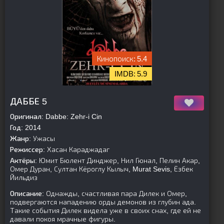
5.4
5.9
[is-parent][/is-parent]
ДАББЕ 5
Оригинал:
Dabbe: Zehr-i Cin
Год:
2014
Жанр:
Ужасы
Режиссер:
Хасан Караджадаг
Актёры:
Юмит Бюлент Динджер, Нил Гюнал, Пелин Акар,
Омер Дуран, Султан Кёроглу Кылыч, Murat Sevis, Ёзбек
Йильдиз
Описание:
Однажды, счастливая пара Дилек и Омер,
подвергаются нападению орды демонов из глубин ада.
Такие события Дилек видела уже в своих снах, где ей не
давали покоя мрачные фигуры.