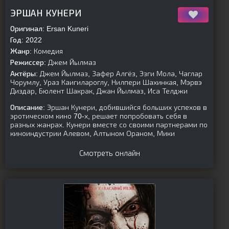
[is-parent]
[/is-parent]
ЭРШАН КУНЕРИ
Оригинал:
Ersan Kuneri
Год:
2022
Жанр:
Комедия
Режиссер:
Джем Йылмаз
Актёры:
Джем Йылмаз, Зафер Алгёз, Эзги Мола, Чаглар
Чорумлу, Ураз Каигилароглу, Нилпери Шахинкая, Мэрвэ
Диздар, Бюлент Шакрак, Джан Йылмаз, Иса Телджи
Описание:
Эршан Кунери, добившийся больших успехов в
эротическом кино 70-х, решает попробовать себя в
разных жанрах. Кунери вместе со своими партнерами по
киноиндустрии Алевом, Алтыном Ораном, Мики
Смотреть онлайн