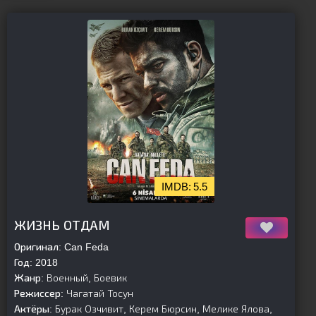
5.5
[is-parent][/is-parent]
ЖИЗНЬ ОТДАМ
Оригинал:
Can Feda
Год:
2018
Жанр:
Военный, Боевик
Режиссер:
Чагатай Тосун
Актёры:
Бурак Озчивит, Керем Бюрсин, Мелике Ялова,