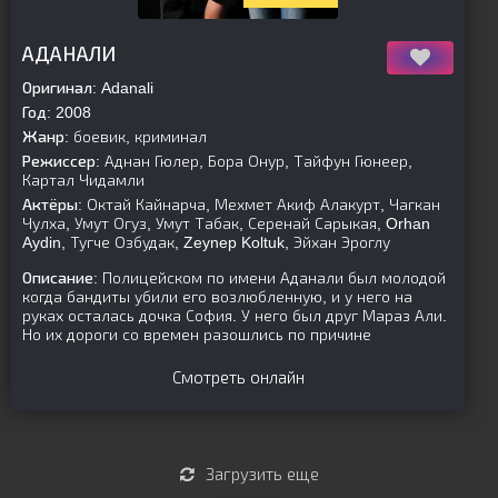
[is-parent]
[/is-parent]
АДАНАЛИ
Оригинал:
Adanali
Год:
2008
Жанр:
боевик, криминал
Режиссер:
Аднан Гюлер, Бора Онур, Тайфун Гюнеер,
Картал Чидамли
Актёры:
Октай Кайнарча, Мехмет Акиф Алакурт, Чагкан
Чулха, Умут Огуз, Умут Табак, Серенай Сарыкая, Orhan
Aydin, Тугче Озбудак, Zeynep Koltuk, Эйхан Эроглу
Описание:
Полицейском по имени Аданали был молодой
когда бандиты убили его возлюбленную, и у него на
руках осталась дочка София. У него был друг Мараз Али.
Но их дороги со времен разошлись по причине
Смотреть онлайн
Загрузить еще