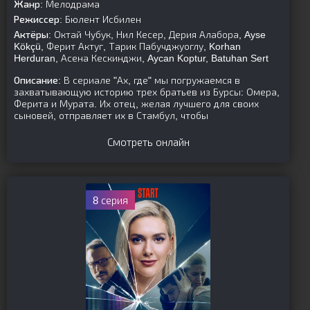
Жанр:
Мелодрама
Режиссер:
Бюлент Исбилен
Актёры:
Октай Чубук, Нил Кесер, Дерия Алабора, Ayse
Kökçü, Ферит Актуг, Тарик Пабучджуоглу, Korhan
Herduran, Асена Кескинджи, Aycan Koptur, Batuhan Sert
Описание:
В сериале "Ах, где" мы погружаемся в
захватывающую историю трех братьев из Бурсы: Омера,
Ферита и Мурата. Их отец, желая лучшего для своих
сыновей, отправляет их в Стамбул, чтобы
Смотреть онлайн
8 серия