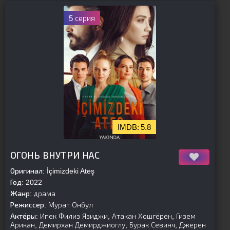
5 серия
5.8
[is-parent]
[/is-parent]
ОГОНЬ ВНУТРИ НАС
Оригинал:
İçimizdeki Ateş
Год:
2022
Жанр:
драма
Режиссер:
Мурат Онбул
Актёры:
Ипек Филиз Язиджи, Атакан Хошгёрен, Гизем
Арикан, Демирхан Демирджиоглу, Бурак Севинч, Джерен