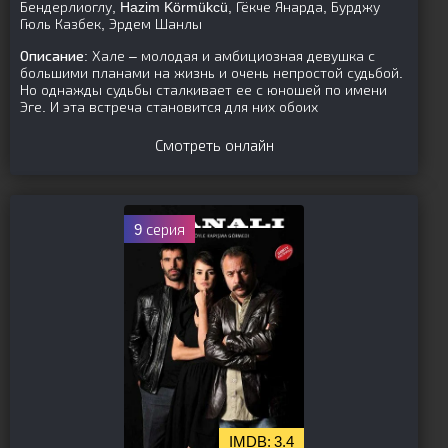
Бендерлиоглу, Hazim Körmükcü, Гёкче Янарда, Бурджу
Гюль Казбек, Эрдем Шанлы
Описание:
Хале – молодая и амбициозная девушка с
большими планами на жизнь и очень непростой судьбой.
Но однажды судьбы сталкивает ее с юношей по имени
Эге. И эта встреча становится для них обоих
Смотреть онлайн
9 серия
3.4