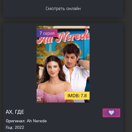
Смотреть онлайн
7 серия
7.8
[is-parent]
[/is-parent]
АХ, ГДЕ
Оригинал:
Ah Nerede
Год:
2022