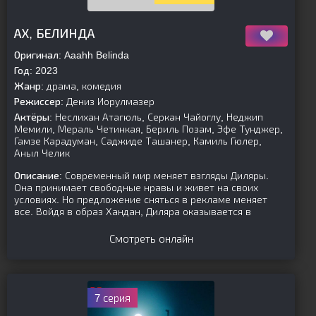
[/is-parent]
АХ, БЕЛИНДА
Оригинал:
Aaahh Belinda
Год:
2023
Жанр:
драма, комедия
Режиссер:
Дениз Иорулмазер
Актёры:
Неслихан Атагюль, Серкан Чайоглу, Неджип
Мемили, Мераль Четинкая, Бериль Позам, Эфе Тунджер,
Гамзе Карадуман, Саджиде Ташанер, Камиль Гюлер,
Аныл Челик
Описание:
Современный мир меняет взгляды Диляры.
Она принимает свободные нравы и живет на своих
условиях. Но предложение сняться в рекламе меняет
все. Войдя в образ Хандан, Диляра оказывается в
Смотреть онлайн
7 серия