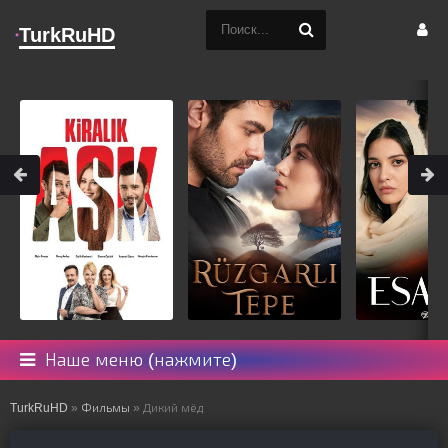
TurkRuHD
Наше меню (нажмите)
TurkRuHD
»
Фильмы
» Дикий мёд