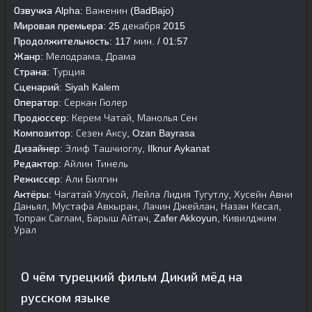
Озвучка Alpha:
Важенин (BadBajo)
Мировая премьера:
25 декабря 2015
Продолжительность:
117 мин. / 01:57
Жанр:
Мелодрама, Драма
Страна:
Турция
Сценарий:
Siyah Kalem
Оператор:
Серкан Гюлер
Продюссер:
Керем Чатай, Манолья Сен
Композитор:
Сезен Аксу, Ozan Bayrasa
Дизайнер:
Элиф Ташчиоглу, Ilknur Aykanat
Редактор:
Айлин Тинель
Режиссер:
Али Билгин
Актёры:
Чагатай Улусой, Лейла Лидия Тугутлу, Хусейн Авни
Даньял, Мустафа Авкыран, Лачин Джейлан, Назан Кесал,
Топрак Саглам, Барыш Айтач, Zafer Akkoyun, Кивилджим
Урал
О чём турецкий фильм Дикий мёд на
русском языке