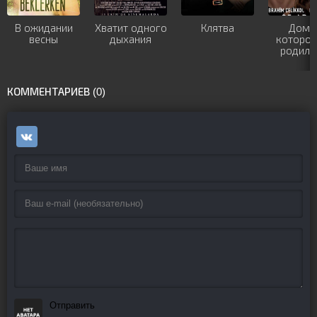
В ожидании
Хватит одного
Клятва
Дом, 
весны
дыхания
котором
родилс
твоя су
КОММЕНТАРИЕВ (0)
Отправить