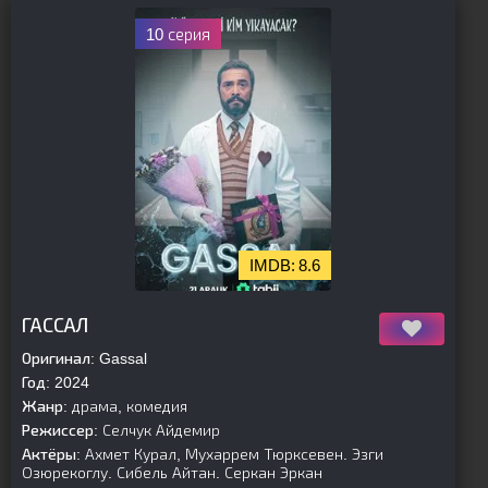
10 серия
8.6
[is-parent]
[/is-parent]
ГАССАЛ
Оригинал:
Gassal
Год:
2024
Жанр:
драма, комедия
Режиссер:
Селчук Айдемир
Актёры:
Ахмет Курал, Мухаррем Тюрксевен. Эзги
Озюрекоглу. Сибель Айтан. Серкан Эркан