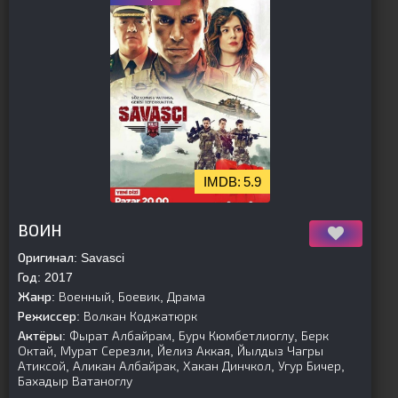
5.9
[is-parent]
[/is-parent]
ВОИН
Оригинал:
Savasci
Год:
2017
Жанр:
Военный, Боевик, Драма
Режиссер:
Волкан Коджатюрк
Актёры:
Фырат Албайрам, Бурч Кюмбетлиоглу, Берк
Октай, Мурат Серезли, Йелиз Аккая, Йылдыз Чагры
Атиксой, Аликан Албайрак, Хакан Динчкол, Угур Бичер,
Бахадыр Ватаноглу