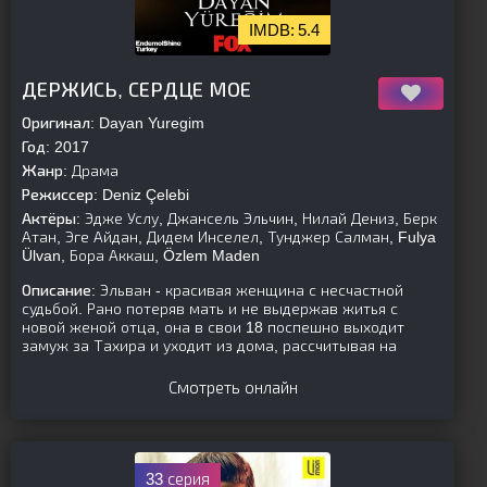
5.4
[is-parent]
[/is-parent]
ДЕРЖИСЬ, СЕРДЦЕ МОЕ
Оригинал:
Dayan Yuregim
Год:
2017
Жанр:
Драма
Режиссер:
Deniz Çelebi
Актёры:
Эдже Услу, Джансель Эльчин, Нилай Дениз, Берк
Атан, Эге Айдан, Дидем Инселел, Тунджер Салман, Fulya
Ülvan, Бора Аккаш, Özlem Maden
Описание:
Эльван - красивая женщина с несчастной
судьбой. Рано потеряв мать и не выдержав житья с
новой женой отца, она в свои 18 поспешно выходит
замуж за Тахира и уходит из дома, рассчитывая на
Смотреть онлайн
33 серия