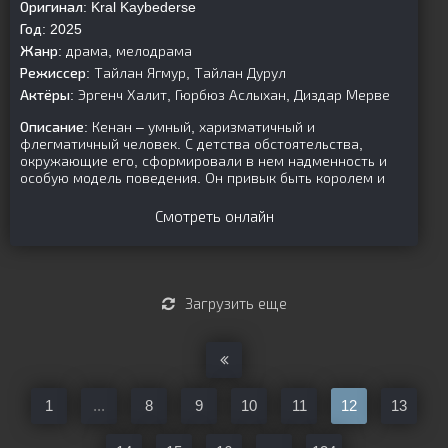
Оригинал:
Kral Kaybederse
Год:
2025
Жанр:
драма, мелодрама
Режиссер:
Тайлан Ягмур, Тайлан Дурул
Актёры:
Эргенч Халит, Гюрбюз Аслыхан, Диздар Мерве
Описание:
Кенан – умный, харизматичный и
флегматичный человек. С детства обстоятельства,
окружающие его, сформировали в нем надменность и
особую модель поведения. Он привык быть королем и
Смотреть онлайн
Загрузить еще
1
...
8
9
10
11
12
13