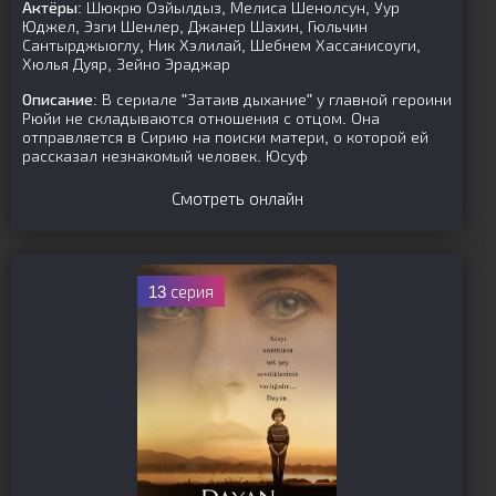
Актёры:
Шюкрю Озйылдыз, Мелиса Шенолсун, Уур
Юджел, Эзги Шенлер, Джанер Шахин, Гюльчин
Сантырджыоглу, Ник Хэлилай, Шебнем Хассанисоуги,
Хюлья Дуяр, Зейно Эраджар
Описание:
В сериале "Затаив дыхание" у главной героини
Рюйи не складываются отношения с отцом. Она
отправляется в Сирию на поиски матери, о которой ей
рассказал незнакомый человек. Юсуф
Смотреть онлайн
13 серия