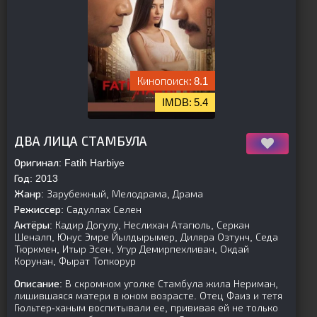
8.1
5.4
[is-parent]
[/is-parent]
ДВА ЛИЦА СТАМБУЛА
Оригинал:
Fatih Harbiye
Год:
2013
Жанр:
Зарубежный, Мелодрама, Драма
Режиссер:
Садуллах Селен
Актёры:
Кадир Догулу, Неслихан Атагюль, Серкан
Шеналп, Юнус Эмре Йылдырымер, Диляра Озтунч, Седа
Тюркмен, Итыр Эсен, Угур Демирпехливан, Окдай
Корунан, Фырат Топкорур
Описание:
В скромном уголке Стамбула жила Нериман,
лишившаяся матери в юном возрасте. Отец Фаиз и тетя
Гюльтер-ханым воспитывали ее, прививая ей не только