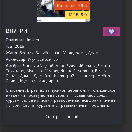
8.3
8.0
[is-parent]
[/is-parent]
ВНУТРИ
Оригинал:
Insider
Год:
2016
Жанр:
Боевик, Зарубежный, Мелодрама, Драма
Режиссер:
Улуч Байрактар
Актёры:
Чагатай Улусой, Арас Булут Ийнемли, Четин
Текиндор, Мустафа Угурлу, Нихал Г. Колдаш, Бенсу
Сорал, Дамла Джолбай, Йылдырай Шахинлер, Небил
Сайин, Мустафа Йилдиран
Описание:
В разгар выпускной церемонии полицейской
академии прозвучали выстрелы, посеяв хаос среди
курсантов. За кулисами разворачивалась драматичная
история Сарпа, курсанта с травматичным прошлым.
Смотреть онлайн