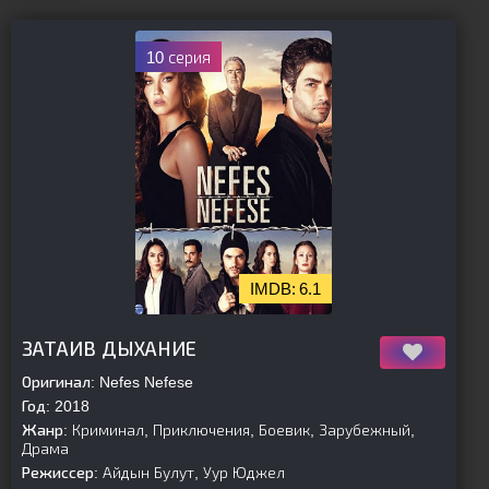
10 серия
6.1
[is-parent]
[/is-parent]
ЗАТАИВ ДЫХАНИЕ
Оригинал:
Nefes Nefese
Год:
2018
Жанр:
Криминал, Приключения, Боевик, Зарубежный,
Драма
Режиссер:
Айдын Булут, Уур Юджел