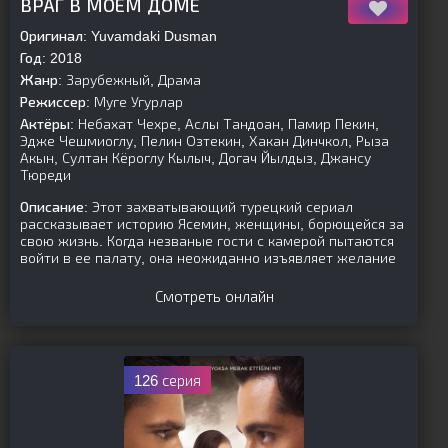
ВРАГ В МОЕМ ДОМЕ
Оригинал:
Yuvamdaki Dusman
Год:
2018
Жанр:
Зарубежный, Драма
Режиссер:
Муге Угурлар
Актёры:
Небахат Чехре, Аслы Тандоан, Памир Пекин,
Эдже Чешмиоглу, Пелин Озтекин, Хакан Динчкол, Рыза
Акын, Султан Кёроглу Кылыч, Догач Йылдыз, Джансу
Тюреди
Описание:
Этот захватывающий турецкий сериал
рассказывает историю Ясемин, женщины, борющейся за
свою жизнь. Когда незваные гости с камерой пытаются
войти в ее палату, она неожиданно изъявляет желание
Смотреть онлайн
126 серия