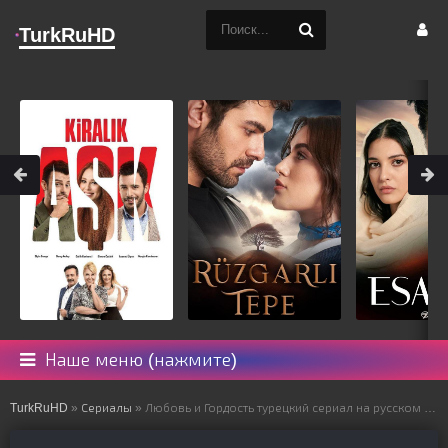
TurkRuHD
Наше меню (нажмите)
TurkRuHD
»
Сериалы
» Любовь и Гордость турецкий сериал на русском языке все серии смотреть онлайн бесплатно подряд