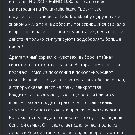
качестве HD 720 и FullHD 1080 бесплатно и без
регистрации на Tv.turkruhd.baby. Просим вас
поделиться ссылкой на Tv.turkruhd.baby с друзьями и
знакомыми, а также добавить понравившийся сериал в
избранное и написать свой комментарий, ведь все эти
действия только стимулируют нас добавлять больше
видео!
Драматичный сериал о чувствах, выборе и тайнах,
скрытых за выгодным браком. В старинном особняке,
передающемся из поколения в поколение, живёт
семья Кексой — когда-то влиятельная и обеспеченная,
а теперь оказавшаяся на грани банкротства.
Кредиторы поджимают, счета пустеют, и близится
момент, когда придётся расстаться с фамильным
домом — символом чести и прошлого величия рода.
На помощь неожиданно приходит Толгу — наследник
богатой семьи. Он предлагает сделку: если одна из
дочерей Кексой станет его женой, он покроет долги и