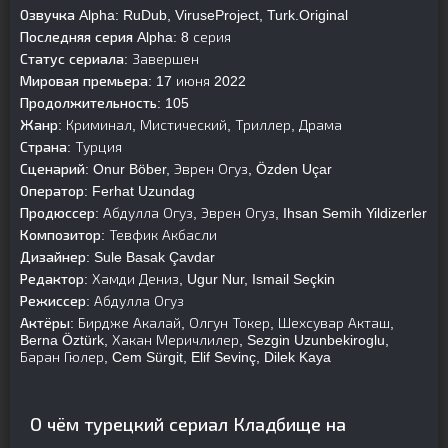
Озвучка Alpha:
RuDub, ViruseProject, Turk.Original
Последняя серия Alpha:
8 серия
Статус сериала:
Завершен
Мировая премьера:
17 июня 2022
Продолжительность:
105
Жанр:
Криминал, Мистический, Триллер, Драма
Страна:
Турция
Сценарий:
Onur Böber, Эврен Огуз, Özden Uçar
Оператор:
Ferhat Uzundag
Продюссер:
Абдулла Огуз, Эврен Огуз, Ihsan Semih Yildizerler
Композитор:
Тевфик Акбасли
Дизайнер:
Sule Basak Çavdar
Редактор:
Хамди Дениз, Ugur Nur, Ismail Seçkin
Режиссер:
Абдулла Огуз
Актёры:
Бирдже Акалай, Олгун Токер, Шехсувар Акташ,
Berna Öztürk, Хакан Меричлилер, Sezgin Uzunbekiroglu,
Баран Гюлер, Cem Sürgit, Elif Sevinç, Dilek Kaya
О чём турецкий сериал Кладбище на