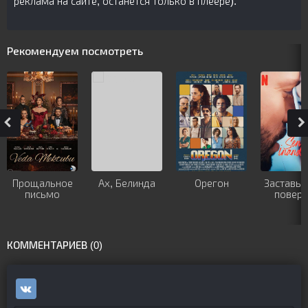
реклама на сайте, останется только в плеере).
Рекомендуем посмотреть
Прощальное
Ах, Белинда
Орегон
Заставь 
письмо
повери
КОММЕНТАРИЕВ (0)