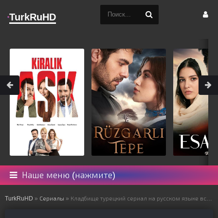
TurkRuHD
Наше меню (нажмите)
TurkRuHD
»
Сериалы
» Кладбище турецкий сериал на русском языке все серии смотреть онлайн бесплатно подряд