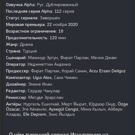
Озвучка Alpha:
Рус. Дублированный
Последняя серия Alpha:
112 серия
Статус сериала:
Завершен
Мировая премьера:
22 ноября 2020
Возрастное ограничение:
18
Продолжительность:
120 мин
Жанр:
Драма
Страна:
Турция
Сценарий:
Махинур Эргун, Фират Парлак, Мелих Джам
Оператор:
Неджметтин Акдениз
Продюссер:
Фират Парлак, Корай Сахин, Arzu Ersan Deligoz
Композитор:
Ugur Ates, Саки Чимен
Дизайнер:
Эмине Инан
Редактор:
Сердар Чакулар
Режиссер:
Месуде Эрарслан
Актёры:
Нургюль Ешилчай, Мерт Фырат, Юрдаэр Окур, Özge
Özacar, Эге Кёкенли, Aysegül Cengiz, Минэ Кылыч, Айберк
Аладар, Efe Deprem, Энис Йылдыз
О чём турецкий сериал Искупление на