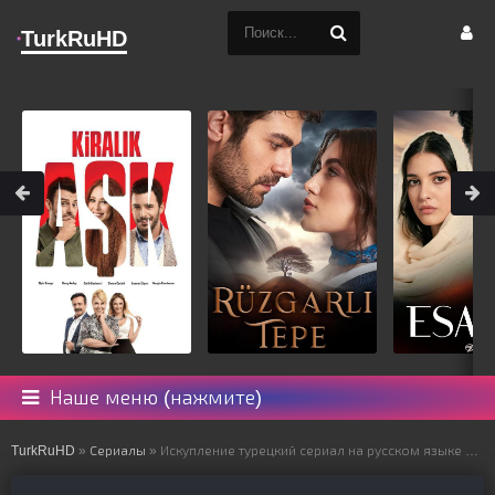
TurkRuHD
Наше меню (нажмите)
TurkRuHD
»
Сериалы
» Искупление турецкий сериал на русском языке все серии смотреть онлайн бесплатно подряд