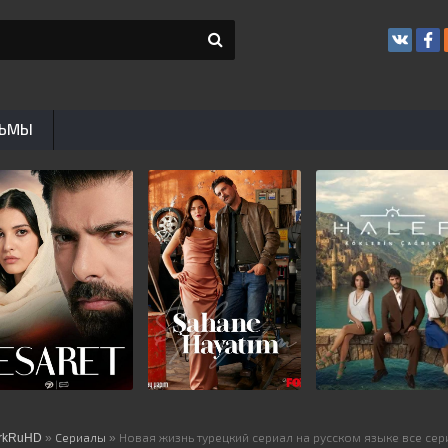
ЬМЫ
rkRuHD
»
Сериалы
» Новая жизнь турецкий сериал на русском языке все сер