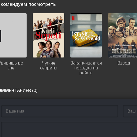
екомендуем посмотреть
Увидишь во
Чужие
Заканчивается
Взвод
сне
секреты
посадка на
рейс в
Стамбул
ОММЕНТАРИЕВ (0)