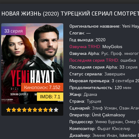
НОВАЯ ЖИЗНЬ (2020) ТУРЕЦКИЙ СЕРИАЛ СМОТРЕ
Оригинальное название:
Yeni Hay
33 серия
Слоган:
—
Год выхода:
2020
Озвучка TRHD:
MoyGolos
Озвучка Alpha:
Рус. Проф. много
Последняя серия TRHD:
ошибка
Последняя серия Alpha:
33 серия
Статус сериала:
Завершен
Мировая премьера:
3 сентября 2
7.152
Продолжительность:
120 мин
Жанр:
Драма
7.1
Страна:
Турция
Сценарий:
Элиф Усман, Озан Агач
Оператор:
Ümit Çakmaksoy
Продюссер:
Уммю Бурхан, Омер Оз
Композитор:
Фырат Юкселир
Дизайнер:
Эмине Инан, Iskender 