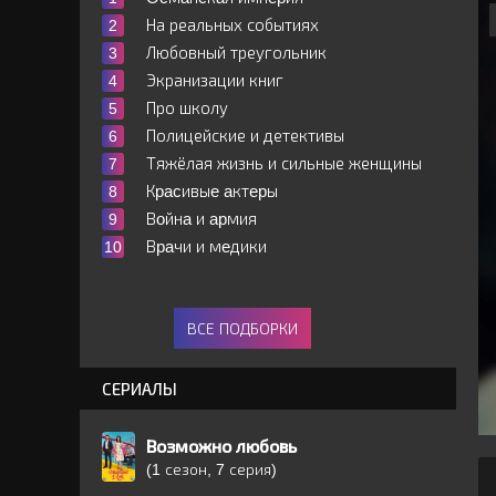
На реальных событиях
Любовный треугольник
Экранизации книг
Про школу
Полицейские и детективы
Тяжёлая жизнь и сильные женщины
Кpacивыe aктepы
Вoйнa и apмия
Вpaчи и мeдики
ВСЕ ПОДБОРКИ
СЕРИАЛЫ
Возможно любовь
(1 сезон, 7 серия)