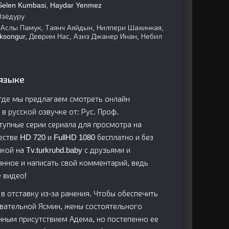
Selen Kumbasi, Haydar Yenmez
Озёдуру
 Аслы Памук, Таянч Аяйдын, Нилпери Шахинкая,
Aksongur, Деврим Нас, Азиз Джанер Инан, Небил
 языке
, где мы предлагаем смотреть онлайн
 в русской озвучке от: Рус. Проф.
упные серии сериала для просмотра на
тве HD 720 и FullHD 1080 бесплатно и без
кой на Tv.turkruhd.baby с друзьями и
анное и написать свой комментарий, ведь
 видео!
 отставку из-за ранения. Чтобы обеспечить
овательной Ясмин, жены состоятельного
нным присутствием Адема, но постепенно ее