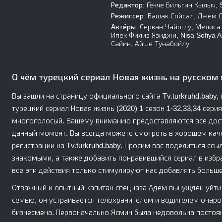
Редактор:
Гёкче Бильгин Кылыч, 
Режиссер:
Башак Сойсал, Джем 
Актёры:
Серкан Чайоглу, Мелиса
Ипек Филиз Язиджи, Nisa Sofiya 
Сайин, Айше Тунабойлу
О чём турецкий сериал Новая жизнь на русском
Вы зашли на страницу официального сайта Tv.turkruhd.baby
турецкий сериал Новая жизнь (2020) 1 сезон 1-32,33,34 серия
многоголосый. Вашему вниманию предоставляются все дост
данный момент. Вы всегда можете смотреть в хорошем качес
регистрации на Tv.turkruhd.baby. Просим вас поделиться ссыл
знакомыми, а также добавить понравившийся сериал в избр
все эти действия только стимулируют нас добавлять больше
Отважный и опытный капитан спецназа Адем вынужден уйти в
семью, он устраивается телохранителем и водителем очар
бизнесмена. Первоначально Ясмин была недовольна постоя