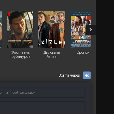
Фестиваль
Дилемма
Орегон
Серд
трубадуров
Азиза
б