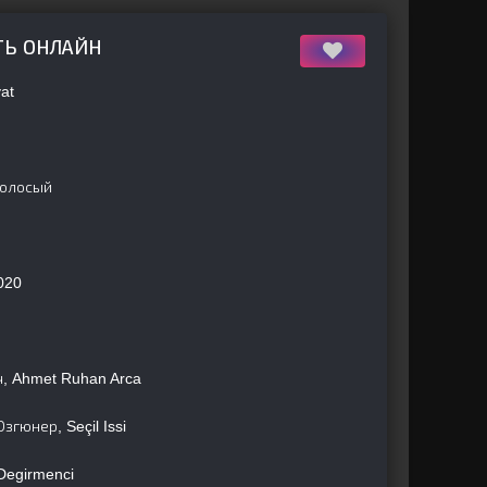
ТЬ ОНЛАЙН
at
голосый
020
, Ahmet Ruhan Arca
гюнер, Seçil Issi
Degirmenci