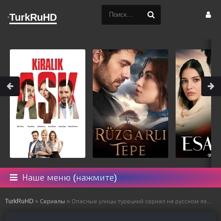
TurkRuHD
Наше меню (нажмите)
TurkRuHD
»
Сериалы
» Опасные улицы турецкий сериал на русском языке все серии смотреть онлайн бесплатно подряд