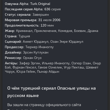
Озвучка Alpha:
Turk.Original
Последняя серия Alpha:
636 серия
Статус сериала:
Завершен
Мировая премьера:
31 июля 2006
Продолжительность:
120 мин
Жанр:
Криминал, Приключения, Комедия, Боевик, Драма
Страна:
Турция
Сценарий:
Ахмет Юрдакул, Озан Эмре Юрдакул
Продюссер:
Тюркер Инаноглу
Дизайнер:
Эрсин Кутлухан
Режиссер:
Орхан Огуз
Актёры:
Зафер Эргин, Илькер Инаноглу, Озгюр Озан, Онур
Бэй, Фуркан Гёксел, Гамзе Озчелик, Угур Пекташ, Шевкет
Чорух, Юсра Гейик, Пынар Айдын
О чём турецкий сериал Опасные улицы на
русском языке
Вы зашли на страницу официального сайта