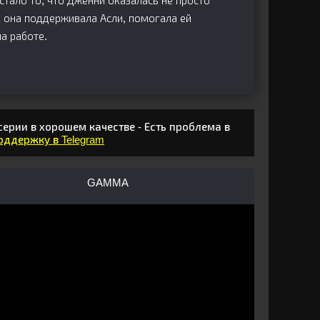
тало то, что Дженни оказалась не просто
х она поддерживала Асли, помогала ей
а работе.
ерии в хорошем качестве - Есть проблема в
поддержку в Telegram
GAMMA