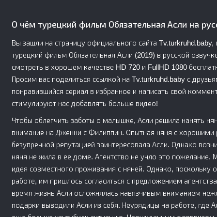
О чём турецкий фильм Обязательная Асли на ру
Вы зашли на страницу официального сайта Tv.turkruhd.baby
турецкий фильм Обязательная Асли (2019) в русской озвучке
смотреть в хорошем качестве HD 720 и FullHD 1080 бесплатно
Просим вас поделиться ссылкой на Tv.turkruhd.baby с друзь
понравившийся сериал в избранное и написать свой коммент
стимулируют нас добавлять больше видео!
Чтобы облегчить заботы о малышке, Асли решила нанять нян
внимание на Дженни с Филиппин. Опытная няня с хорошими
безупречной репутацией заинтересовала Асли. Однако возни
няня не жила в ее доме. Агентство не учло это пожелание. 
идея совместного проживания с няней. Однако, поскольку о
работе, им пришлось согласиться с предложением агентства,
время жизнь Асли осложнялась навязчивым вниманием неже
подарки выводили Асли из себя. Неурядицы на работе, где 