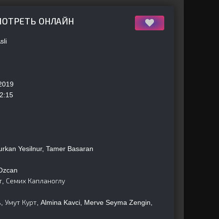
СМОТРЕТЬ ОНЛАЙН
sli
2019
2:15
rkan Yesilnur, Tamer Basaran
Ozcan
т, Семих Капланоглу
 Умут Курт, Almina Kavci, Merve Seyma Zengin,