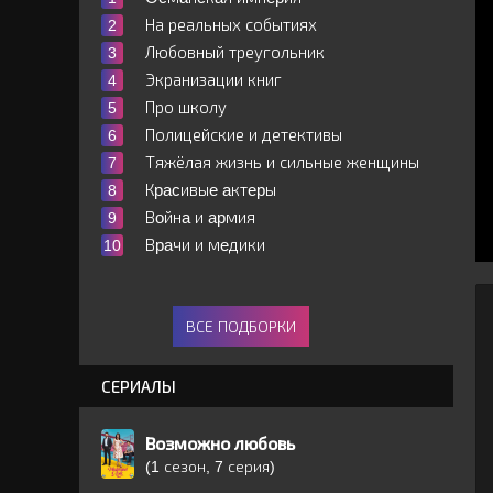
На реальных событиях
Любовный треугольник
Экранизации книг
Про школу
Полицейские и детективы
Тяжёлая жизнь и сильные женщины
Кpacивыe aктepы
Вoйнa и apмия
Вpaчи и мeдики
ВСЕ ПОДБОРКИ
СЕРИАЛЫ
Возможно любовь
(1 сезон, 7 серия)