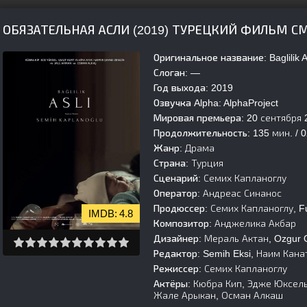
ОБЯЗАТЕЛЬНАЯ АСЛИ (2019) ТУРЕЦКИЙ ФИЛЬМ 
Оригинальное название:
Baglilik A
Слоган:
—
Год выхода:
2019
Озвучка Alpha:
AlphaProject
Мировая премьера:
20 сентября 
Продолжительность:
135 мин. / 0
Жанр:
Драма
Страна:
Турция
Сценарий:
Семих Капланоглу
Оператор:
Андреас Синанос
Продюссер:
Семих Капланоглу, Fu
4.8
Композитор:
Анджелика Акбар
Дизайнер:
Мераль Актан, Ozgur 
Редактор:
Semih Eksi, Наим Кана
Режиссер:
Семих Капланоглу
Актёры:
Кюбра Кип, Эдже Юксель,
Жале Арыкан, Осман Алкаш