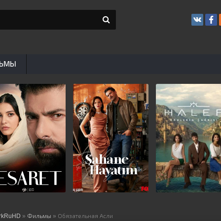
ЬМЫ
rkRuHD
»
Фильмы
» Обязательная Асли